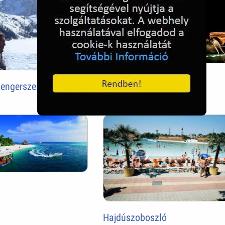
Las Vegas, Paris
 tengerszem
Hajdúszoboszló