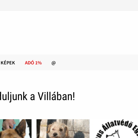
KÉPEK
ADÓ 1%
@
uljunk a Villában!