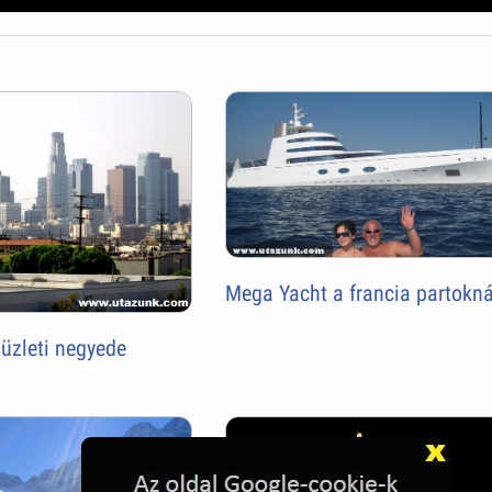
Mega Yacht a francia partokná
üzleti negyede