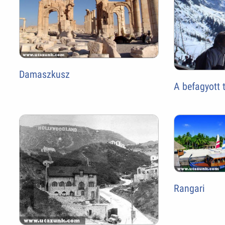
Damaszkusz
A befagyott
Rangari