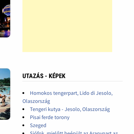
UTAZÁS - KÉPEK
Homokos tengerpart, Lido di Jesolo,
Olaszország
Tengeri kutya - Jesolo, Olaszország
Pisai ferde torony
Szeged
Siófok, mielőtt beépült az Aranypart az