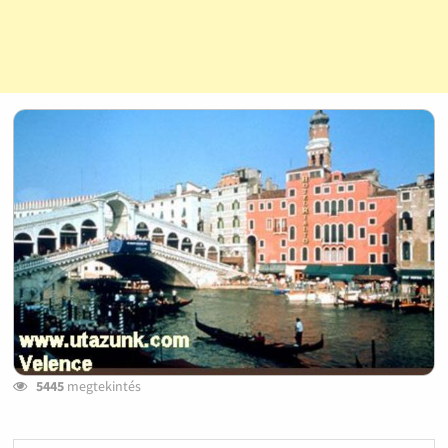
5445
megtekintés