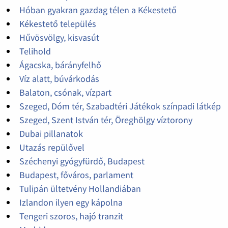
Hóban gyakran gazdag télen a Kékestető
Kékestető település
Hűvösvölgy, kisvasút
Telihold
Ágacska, bárányfelhő
Víz alatt, búvárkodás
Balaton, csónak, vízpart
Szeged, Dóm tér, Szabadtéri Játékok színpadi látkép
Szeged, Szent István tér, Öreghölgy víztorony
Dubai pillanatok
Utazás repülővel
Széchenyi gyógyfürdő, Budapest
Budapest, főváros, parlament
Tulipán ültetvény Hollandiában
Izlandon ilyen egy kápolna
Tengeri szoros, hajó tranzit