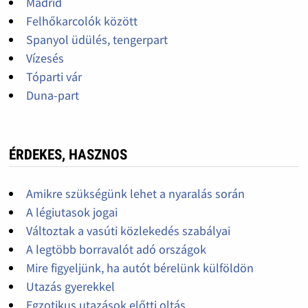
Madrid
Felhőkarcolók között
Spanyol üdülés, tengerpart
Vízesés
Tóparti vár
Duna-part
ÉRDEKES, HASZNOS
Amikre szükségünk lehet a nyaralás során
A légiutasok jogai
Változtak a vasúti közlekedés szabályai
A legtöbb borravalót adó országok
Mire figyeljünk, ha autót bérelünk külföldön
Utazás gyerekkel
Egzotikus utazások előtti oltás