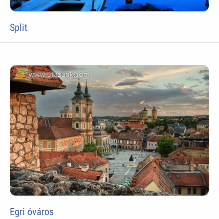
Split
Egri óváros