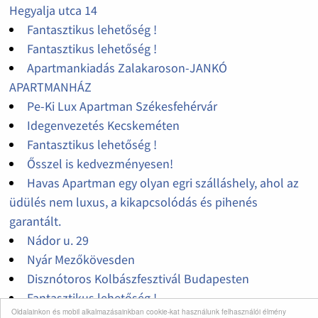
Hegyalja utca 14
Fantasztikus lehetőség !
Fantasztikus lehetőség !
Apartmankiadás Zalakaroson-JANKÓ
APARTMANHÁZ
Pe-Ki Lux Apartman Székesfehérvár
Idegenvezetés Kecskeméten
Fantasztikus lehetőség !
Ősszel is kedvezményesen!
Havas Apartman egy olyan egri szálláshely, ahol az
üdülés nem luxus, a kikapcsolódás és pihenés
garantált.
Nádor u. 29
Nyár Mezőkövesden
Disznótoros Kolbászfesztivál Budapesten
Fantasztikus lehetőség !
Oldalainkon és mobil alkalmazásainkban cookie-kat használunk felhasználói élmény
Vir szigeti kiadó magánszállások