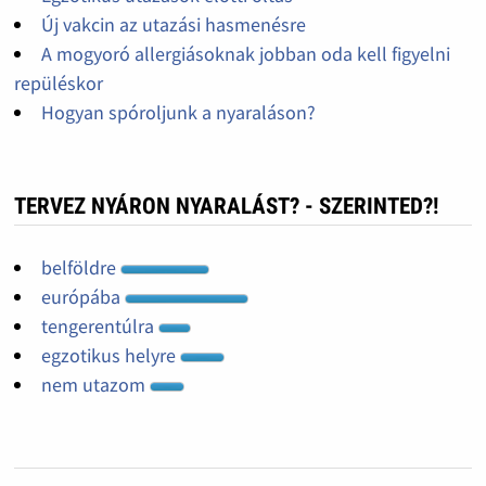
Új vakcin az utazási hasmenésre
A mogyoró allergiásoknak jobban oda kell figyelni
repüléskor
Hogyan spóroljunk a nyaraláson?
TERVEZ NYÁRON NYARALÁST? - SZERINTED?!
belföldre
európába
tengerentúlra
egzotikus helyre
nem utazom