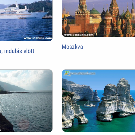
Moszkva
, indulás elõtt