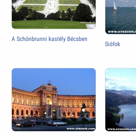
A Schönbrunni kastély Bécsben
Siófok