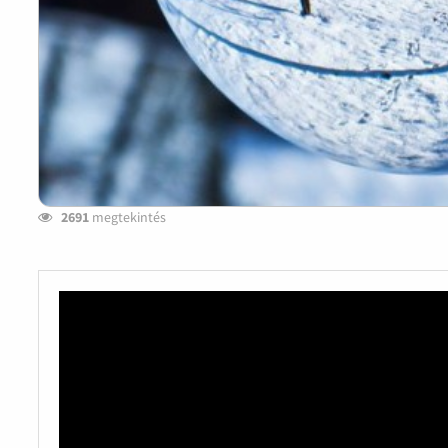
2691
megtekintés