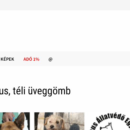
KÉPEK
ADÓ 1%
@
us, téli üveggömb