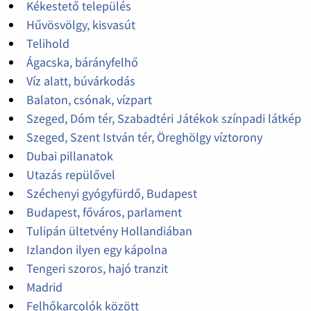
Kékestető település
Hűvösvölgy, kisvasút
Telihold
Ágacska, bárányfelhő
Víz alatt, búvárkodás
Balaton, csónak, vízpart
Szeged, Dóm tér, Szabadtéri Játékok színpadi látkép
Szeged, Szent István tér, Öreghölgy víztorony
Dubai pillanatok
Utazás repülővel
Széchenyi gyógyfürdő, Budapest
Budapest, főváros, parlament
Tulipán ültetvény Hollandiában
Izlandon ilyen egy kápolna
Tengeri szoros, hajó tranzit
Madrid
Felhőkarcolók között