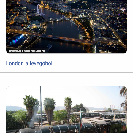
London a levegõbõl