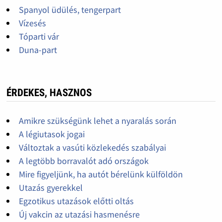
Spanyol üdülés, tengerpart
Vízesés
Tóparti vár
Duna-part
ÉRDEKES, HASZNOS
Amikre szükségünk lehet a nyaralás során
A légiutasok jogai
Változtak a vasúti közlekedés szabályai
A legtöbb borravalót adó országok
Mire figyeljünk, ha autót bérelünk külföldön
Utazás gyerekkel
Egzotikus utazások előtti oltás
Új vakcin az utazási hasmenésre