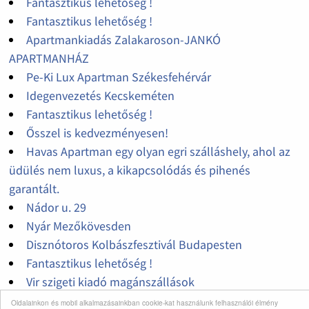
Fantasztikus lehetőség !
Fantasztikus lehetőség !
Apartmankiadás Zalakaroson-JANKÓ
APARTMANHÁZ
Pe-Ki Lux Apartman Székesfehérvár
Idegenvezetés Kecskeméten
Fantasztikus lehetőség !
Ősszel is kedvezményesen!
Havas Apartman egy olyan egri szálláshely, ahol az
üdülés nem luxus, a kikapcsolódás és pihenés
garantált.
Nádor u. 29
Nyár Mezőkövesden
Disznótoros Kolbászfesztivál Budapesten
Fantasztikus lehetőség !
Vir szigeti kiadó magánszállások
Gréti nyaraló Balatonszárszón 6+3 fő részere kiadó
Oldalainkon és mobil alkalmazásainkban cookie-kat használunk felhasználói élmény