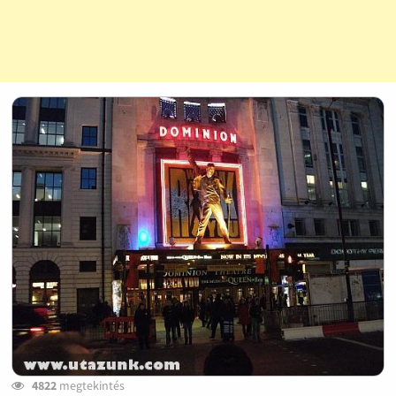
4822
megtekintés