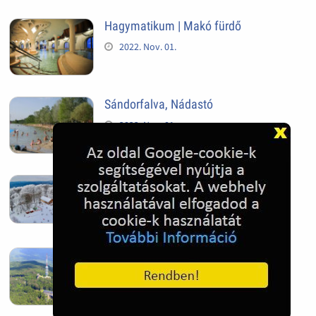
Hagymatikum | Makó fürdő
2022. Nov. 01.
Sándorfalva, Nádastó
2022. Nov. 01.
Hóban gyakran gazdag télen a
Kékestető
2022. Nov. 01.
Kékestető település
2022. Nov. 01.