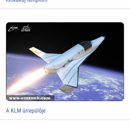
A KLM ûrrepülõje