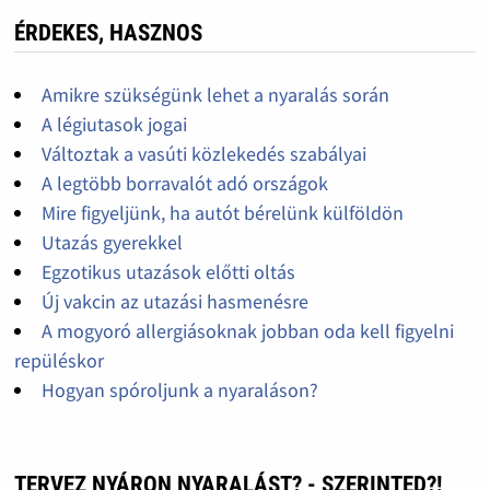
ÉRDEKES, HASZNOS
Amikre szükségünk lehet a nyaralás során
A légiutasok jogai
Változtak a vasúti közlekedés szabályai
A legtöbb borravalót adó országok
Mire figyeljünk, ha autót bérelünk külföldön
Utazás gyerekkel
Egzotikus utazások előtti oltás
Új vakcin az utazási hasmenésre
A mogyoró allergiásoknak jobban oda kell figyelni
repüléskor
Hogyan spóroljunk a nyaraláson?
TERVEZ NYÁRON NYARALÁST? - SZERINTED?!