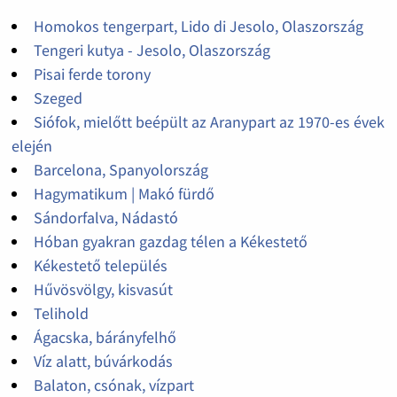
Homokos tengerpart, Lido di Jesolo, Olaszország
Tengeri kutya - Jesolo, Olaszország
Pisai ferde torony
Szeged
Siófok, mielőtt beépült az Aranypart az 1970-es évek
elején
Barcelona, Spanyolország
Hagymatikum | Makó fürdő
Sándorfalva, Nádastó
Hóban gyakran gazdag télen a Kékestető
Kékestető település
Hűvösvölgy, kisvasút
Telihold
Ágacska, bárányfelhő
Víz alatt, búvárkodás
Balaton, csónak, vízpart