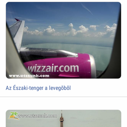
Az Északi-tenger a levegõbõl