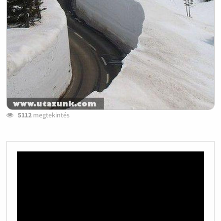
5112
megtekintés