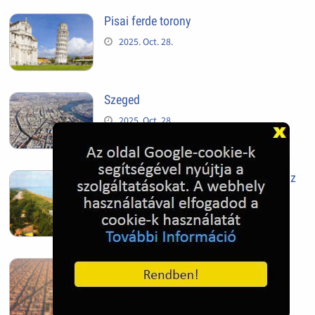
Pisai ferde torony
2025. Oct. 28.
Szeged
2025. Oct. 28.
Siófok, mielőtt beépült az Aranypart az
1970-es évek elején
2024. Nov. 17.
Barcelona, Spanyolország
2022. Dec. 04.