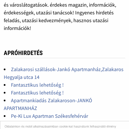
és városlátogatások. érdekes magazin, információk,
érdekességek, utazási tanácsok! Ingyenes hirdetés
feladás, utazási kedvezmények, hasznos utazási
információk!
APRÓHIRDETÉS
Zalakarosi szállások-Jankó Apartmanház,Zalakaros
Hegyalja utca 14
Fantasztikus lehetőség !
Fantasztikus lehetőség !
Apartmankiadás Zalakaroson-JANKÓ
APARTMANHÁZ
Pe-Ki Lux Apartman Székesfehérvár
Idegenvezetés Kecskeméten
Oldalainkon és mobil alkalmazásainkban cookie-kat használunk felhasználói élmény