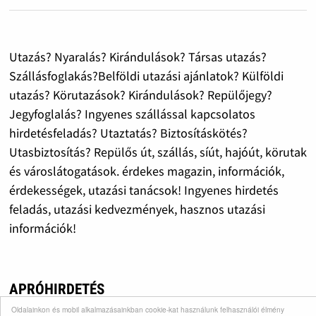
Utazás? Nyaralás? Kirándulások? Társas utazás?
Szállásfoglakás?Belföldi utazási ajánlatok? Külföldi
utazás? Körutazások? Kirándulások? Repülőjegy?
Jegyfoglalás? Ingyenes szállással kapcsolatos
hirdetésfeladás? Utaztatás? Biztosításkötés?
Utasbiztosítás? Repülős út, szállás, síút, hajóút, körutak
és városlátogatások. érdekes magazin, információk,
érdekességek, utazási tanácsok! Ingyenes hirdetés
feladás, utazási kedvezmények, hasznos utazási
információk!
APRÓHIRDETÉS
Oldalainkon és mobil alkalmazásainkban cookie-kat használunk felhasználói élmény