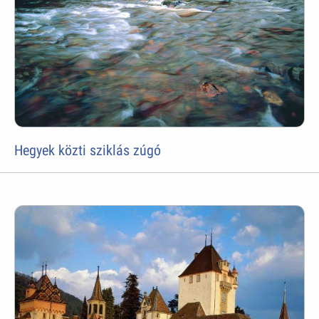
Hegyek közti sziklás zúgó