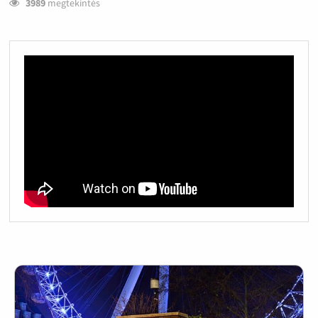
3989
megtekintés