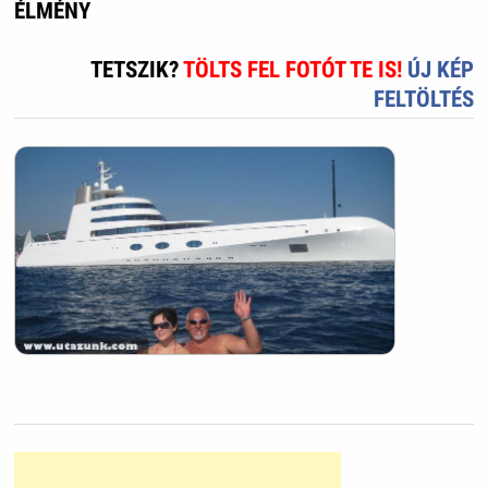
ÉLMÉNY
TETSZIK?
TÖLTS FEL FOTÓT TE IS!
ÚJ KÉP
FELTÖLTÉS