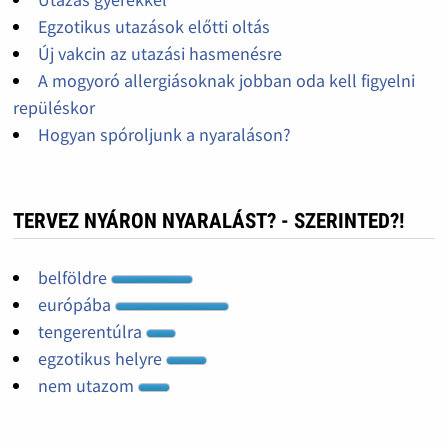
Egzotikus utazások előtti oltás
Új vakcin az utazási hasmenésre
A mogyoró allergiásoknak jobban oda kell figyelni
repüléskor
Hogyan spóroljunk a nyaraláson?
TERVEZ NYÁRON NYARALÁST? - SZERINTED?!
belföldre
európába
tengerentúlra
egzotikus helyre
nem utazom