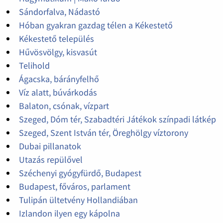
Sándorfalva, Nádastó
Hóban gyakran gazdag télen a Kékestető
Kékestető település
Hűvösvölgy, kisvasút
Telihold
Ágacska, bárányfelhő
Víz alatt, búvárkodás
Balaton, csónak, vízpart
Szeged, Dóm tér, Szabadtéri Játékok színpadi látkép
Szeged, Szent István tér, Öreghölgy víztorony
Dubai pillanatok
Utazás repülővel
Széchenyi gyógyfürdő, Budapest
Budapest, főváros, parlament
Tulipán ültetvény Hollandiában
Izlandon ilyen egy kápolna