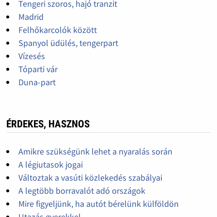
Tengeri szoros, hajó tranzit
Madrid
Felhőkarcolók között
Spanyol üdülés, tengerpart
Vízesés
Tóparti vár
Duna-part
ÉRDEKES, HASZNOS
Amikre szükségünk lehet a nyaralás során
A légiutasok jogai
Változtak a vasúti közlekedés szabályai
A legtöbb borravalót adó országok
Mire figyeljünk, ha autót bérelünk külföldön
Utazás gyerekkel