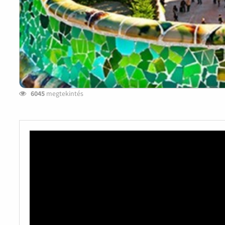
6045
megtekintés