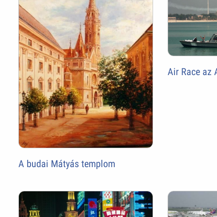
Air Race az
A budai Mátyás templom