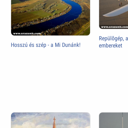
Repülõgép, a
Hosszú és szép - a Mi Dunánk!
embereket