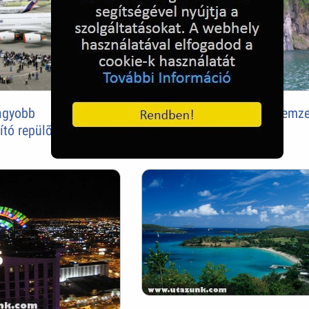
agyobb
Horvátország - Plitvicei Nemze
ító repülõgépe (A380)
Park