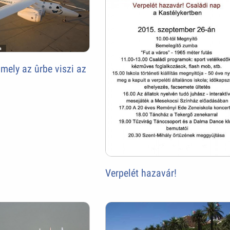
mely az ûrbe viszi az
Verpelét hazavár!