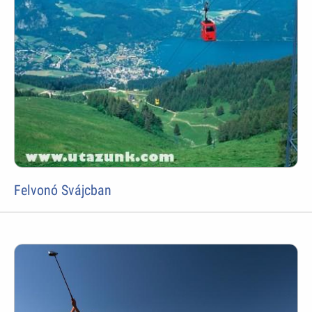
Felvonó Svájcban