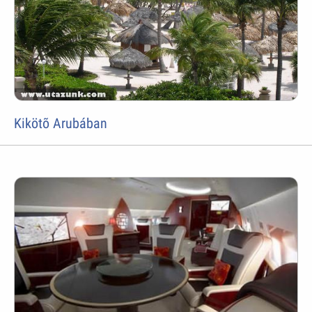
Kikötõ Arubában