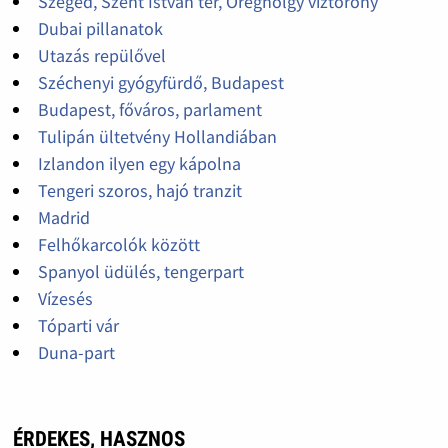
Szeged, Szent István tér, Öreghölgy víztorony
Dubai pillanatok
Utazás repülővel
Széchenyi gyógyfürdő, Budapest
Budapest, főváros, parlament
Tulipán ültetvény Hollandiában
Izlandon ilyen egy kápolna
Tengeri szoros, hajó tranzit
Madrid
Felhőkarcolók között
Spanyol üdülés, tengerpart
Vízesés
Tóparti vár
Duna-part
ÉRDEKES, HASZNOS