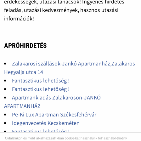
érdekességek, utazási tanácsok! Ingyenes hirdetés
feladás, utazási kedvezmények, hasznos utazási
információk!
APRÓHIRDETÉS
Zalakarosi szállások-Jankó Apartmanház,Zalakaros
Hegyalja utca 14
Fantasztikus lehetőség !
Fantasztikus lehetőség !
Apartmankiadás Zalakaroson-JANKÓ
APARTMANHÁZ
Pe-Ki Lux Apartman Székesfehérvár
Idegenvezetés Kecskeméten
Fantasztikus lehetőség !
Oldalainkon és mobil alkalmazásainkban cookie-kat használunk felhasználói élmény
Ősszel is kedvezményesen!