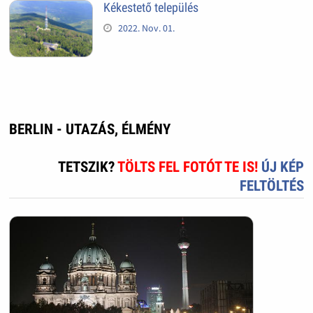
Kékestető település
2022. Nov. 01.
BERLIN - UTAZÁS, ÉLMÉNY
TETSZIK?
TÖLTS FEL FOTÓT TE IS!
ÚJ KÉP
FELTÖLTÉS