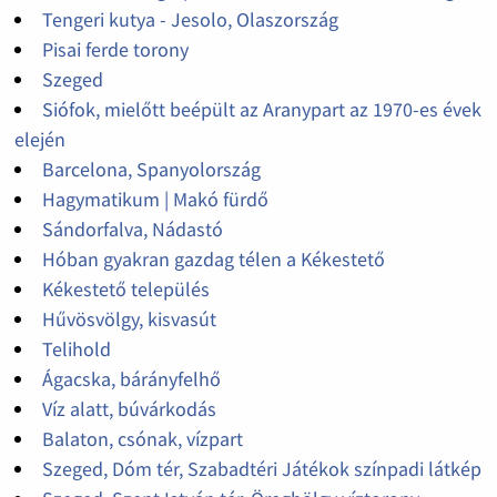
Tengeri kutya - Jesolo, Olaszország
Pisai ferde torony
Szeged
Siófok, mielőtt beépült az Aranypart az 1970-es évek
elején
Barcelona, Spanyolország
Hagymatikum | Makó fürdő
Sándorfalva, Nádastó
Hóban gyakran gazdag télen a Kékestető
Kékestető település
Hűvösvölgy, kisvasút
Telihold
Ágacska, bárányfelhő
Víz alatt, búvárkodás
Balaton, csónak, vízpart
Szeged, Dóm tér, Szabadtéri Játékok színpadi látkép