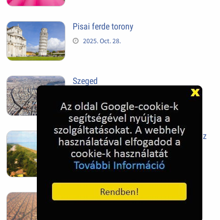
Pisai ferde torony
2025. Oct. 28.
Szeged
2025. Oct. 28.
Siófok, mielőtt beépült az Aranypart az
1970-es évek elején
2024. Nov. 17.
Barcelona, Spanyolország
2022. Dec. 04.