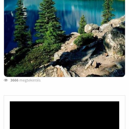
3666
megtekintés