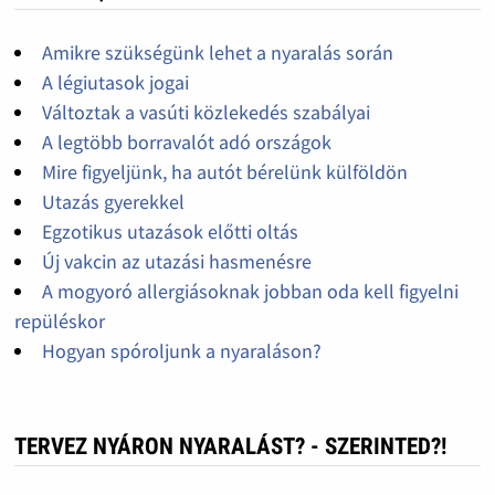
Amikre szükségünk lehet a nyaralás során
A légiutasok jogai
Változtak a vasúti közlekedés szabályai
A legtöbb borravalót adó országok
Mire figyeljünk, ha autót bérelünk külföldön
Utazás gyerekkel
Egzotikus utazások előtti oltás
Új vakcin az utazási hasmenésre
A mogyoró allergiásoknak jobban oda kell figyelni
repüléskor
Hogyan spóroljunk a nyaraláson?
TERVEZ NYÁRON NYARALÁST? - SZERINTED?!