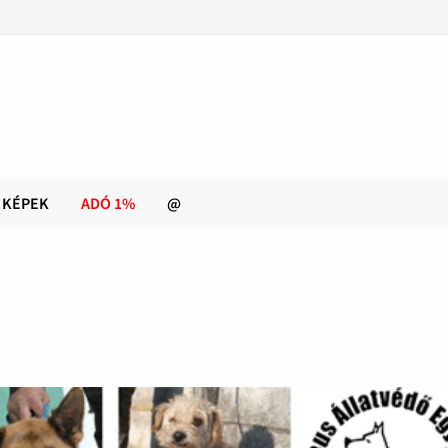
KÉPEK
ADÓ 1%
@