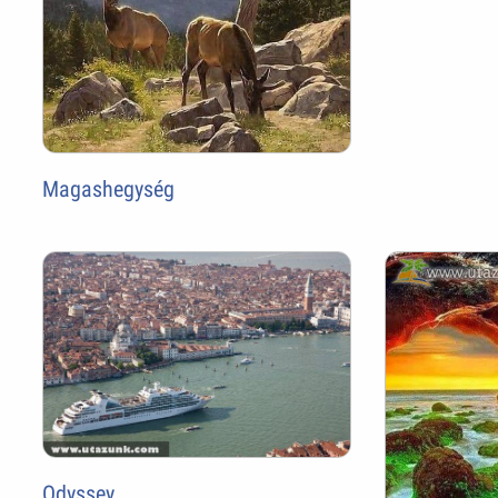
Magashegység
Odyssey