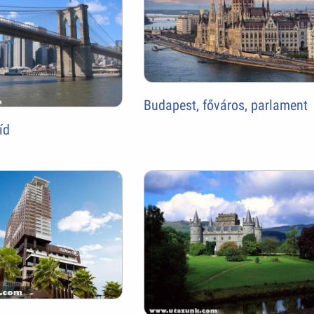
Budapest, főváros, parlament
íd