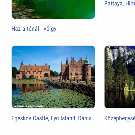
Pattaya, Hil
Ház a tónál - völgy
Egeskov Castle, Fyn Island, Dánia
Középhegys