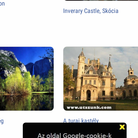
ton
Inverary Castle, Skócia
ég
A turai kastély