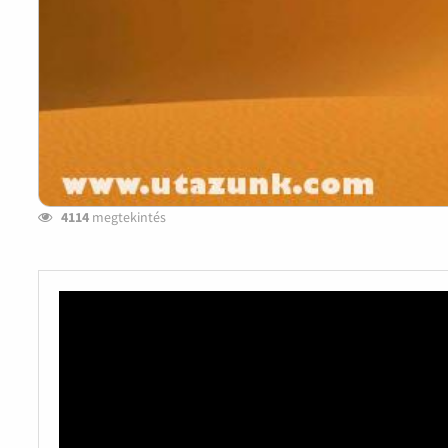
4114
megtekintés