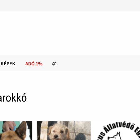
KÉPEK
ADÓ 1%
@
arokkó