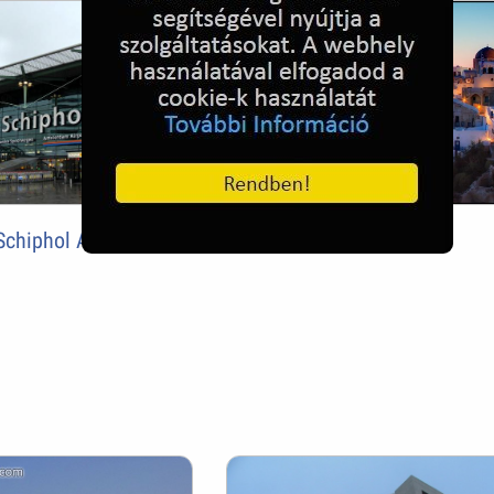
chiphol Airport
Naplemente Santoriniban