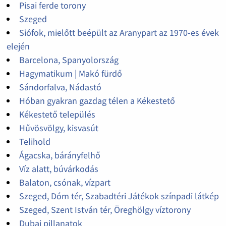
Pisai ferde torony
Szeged
Siófok, mielőtt beépült az Aranypart az 1970-es évek
elején
Barcelona, Spanyolország
Hagymatikum | Makó fürdő
Sándorfalva, Nádastó
Hóban gyakran gazdag télen a Kékestető
Kékestető település
Hűvösvölgy, kisvasút
Telihold
Ágacska, bárányfelhő
Víz alatt, búvárkodás
Balaton, csónak, vízpart
Szeged, Dóm tér, Szabadtéri Játékok színpadi látkép
Szeged, Szent István tér, Öreghölgy víztorony
Dubai pillanatok