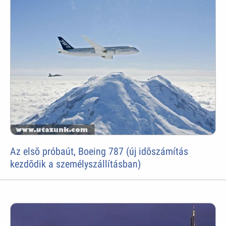
Az elsõ próbaút, Boeing 787 (új idõszámítás
kezdõdik a személyszállításban)