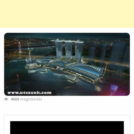
4669
megtekintés