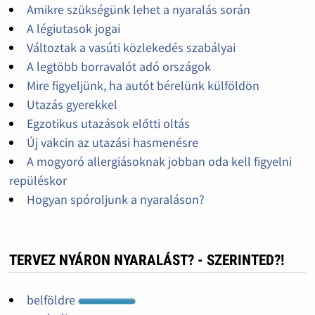
Amikre szükségünk lehet a nyaralás során
A légiutasok jogai
Változtak a vasúti közlekedés szabályai
A legtöbb borravalót adó országok
Mire figyeljünk, ha autót bérelünk külföldön
Utazás gyerekkel
Egzotikus utazások előtti oltás
Új vakcin az utazási hasmenésre
A mogyoró allergiásoknak jobban oda kell figyelni
repüléskor
Hogyan spóroljunk a nyaraláson?
TERVEZ NYÁRON NYARALÁST? - SZERINTED?!
belföldre