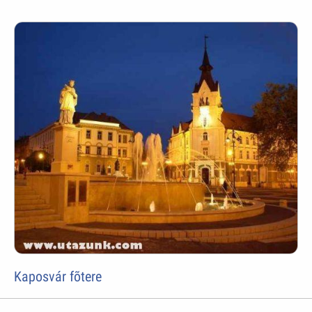
Kaposvár fõtere