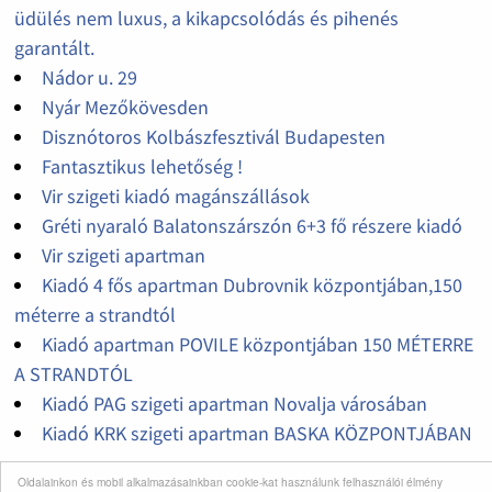
üdülés nem luxus, a kikapcsolódás és pihenés
garantált.
Nádor u. 29
Nyár Mezőkövesden
Disznótoros Kolbászfesztivál Budapesten
Fantasztikus lehetőség !
Vir szigeti kiadó magánszállások
Gréti nyaraló Balatonszárszón 6+3 fő részere kiadó
Vir szigeti apartman
Kiadó 4 fős apartman Dubrovnik központjában,150
méterre a strandtól
Kiadó apartman POVILE központjában 150 MÉTERRE
A STRANDTÓL
Kiadó PAG szigeti apartman Novalja városában
Kiadó KRK szigeti apartman BASKA KÖZPONTJÁBAN
Oldalainkon és mobil alkalmazásainkban cookie-kat használunk felhasználói élmény