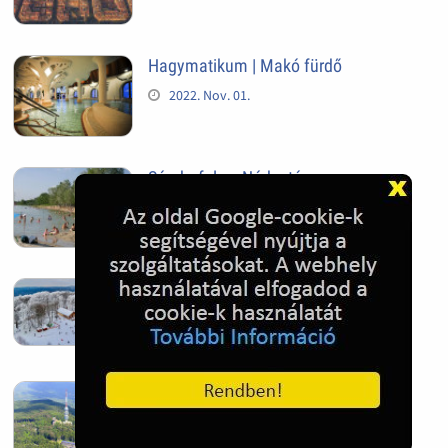
Hagymatikum | Makó fürdő
2022. Nov. 01.
Sándorfalva, Nádastó
2022. Nov. 01.
Hóban gyakran gazdag télen a
Kékestető
2022. Nov. 01.
Kékestető település
2022. Nov. 01.