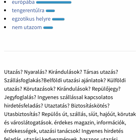
európába
tengerentúlra
egzotikus helyre
nem utazom
Utazás? Nyaralás? Kirándulások? Társas utazás?
Szállásfoglakás?Belföldi utazási ajánlatok? Külföldi
utazás? Körutazások? Kirándulások? Repülőjegy?
Jegyfoglalás? Ingyenes szállással kapcsolatos
hirdetésfeladás? Utaztatás? Biztosításkötés?
Utasbiztosítás? Repülős út, szállás, síút, hajóút, körutak
és városlátogatások. érdekes magazin, információk,
érdekességek, utazási tanácsok! Ingyenes hirdetés
feladás, utazási kedvezmények, hasznos utazási