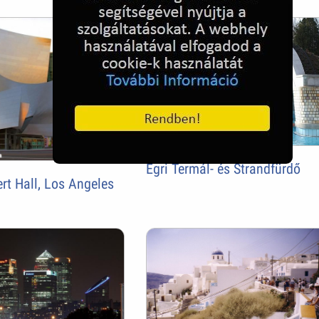
Egri Termál- és Strandfürdő
rt Hall, Los Angeles