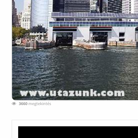
3660
megtekintés