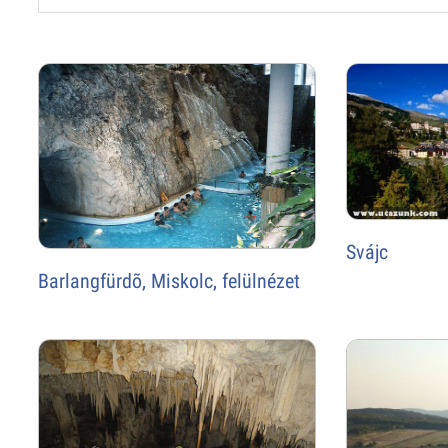
Svájc
Barlangfürdõ, Miskolc, felülnézet