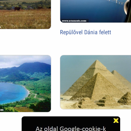
Repülõvel Dánia felett
Egyiptom