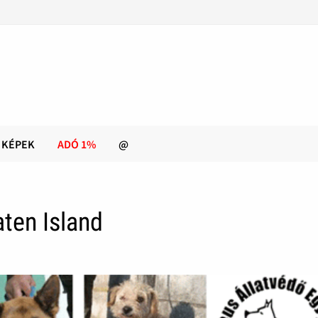
KÉPEK
ADÓ 1%
@
aten Island