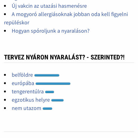
Új vakcin az utazási hasmenésre
A mogyoró allergiásoknak jobban oda kell figyelni
repüléskor
Hogyan spóroljunk a nyaraláson?
TERVEZ NYÁRON NYARALÁST? - SZERINTED?!
belföldre
európába
tengerentúlra
egzotikus helyre
nem utazom