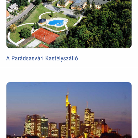
A Parádsasvári Kastélyszálló