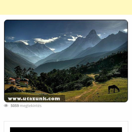
5059
megtekintés