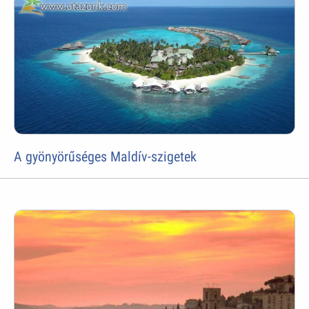
A gyönyörűséges Maldív-szigetek