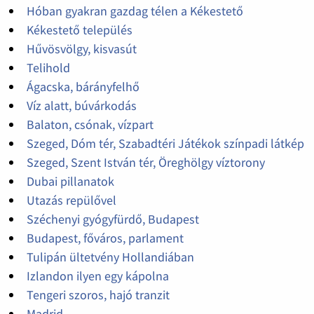
Hóban gyakran gazdag télen a Kékestető
Kékestető település
Hűvösvölgy, kisvasút
Telihold
Ágacska, bárányfelhő
Víz alatt, búvárkodás
Balaton, csónak, vízpart
Szeged, Dóm tér, Szabadtéri Játékok színpadi látkép
Szeged, Szent István tér, Öreghölgy víztorony
Dubai pillanatok
Utazás repülővel
Széchenyi gyógyfürdő, Budapest
Budapest, főváros, parlament
Tulipán ültetvény Hollandiában
Izlandon ilyen egy kápolna
Tengeri szoros, hajó tranzit
Madrid