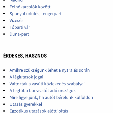
Felhőkarcolók között
Spanyol üdülés, tengerpart
Vízesés
Tóparti vár
Duna-part
ÉRDEKES, HASZNOS
Amikre szükségünk lehet a nyaralás során
A légiutasok jogai
Változtak a vasúti közlekedés szabályai
A legtöbb borravalót adó országok
Mire figyeljünk, ha autót bérelünk külföldön
Utazás gyerekkel
Egzotikus utazások előtti oltás