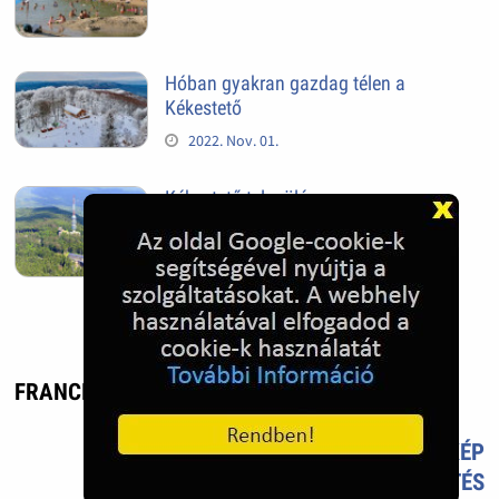
Hóban gyakran gazdag télen a
Kékestető
2022. Nov. 01.
Kékestető település
2022. Nov. 01.
FRANCIA RIVIÉRA - UTAZÁS, ÉLMÉNY
TETSZIK?
TÖLTS FEL FOTÓT TE IS!
ÚJ KÉP
FELTÖLTÉS