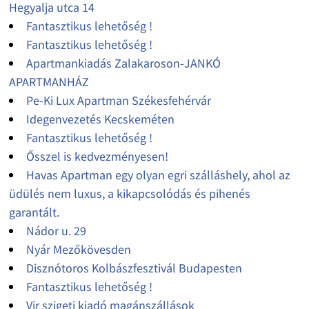
Hegyalja utca 14
Fantasztikus lehetőség !
Fantasztikus lehetőség !
Apartmankiadás Zalakaroson-JANKÓ
APARTMANHÁZ
Pe-Ki Lux Apartman Székesfehérvár
Idegenvezetés Kecskeméten
Fantasztikus lehetőség !
Ősszel is kedvezményesen!
Havas Apartman egy olyan egri szálláshely, ahol az
üdülés nem luxus, a kikapcsolódás és pihenés
garantált.
Nádor u. 29
Nyár Mezőkövesden
Disznótoros Kolbászfesztivál Budapesten
Fantasztikus lehetőség !
Vir szigeti kiadó magánszállások