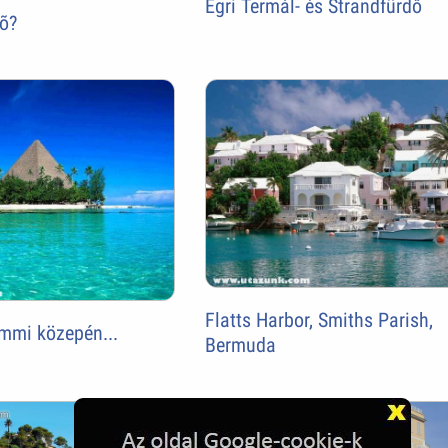
Egri Termál- és Strandfürdő
õ?
Flatts Harbor, Smiths Parish,
mmi közepén...
Bermuda