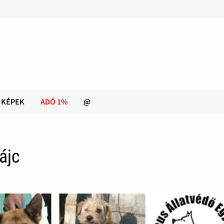
KÉPEK
ADÓ 1%
@
ájc