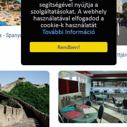
a - Spanyolország
Monaco,a sárga tengeralattjár