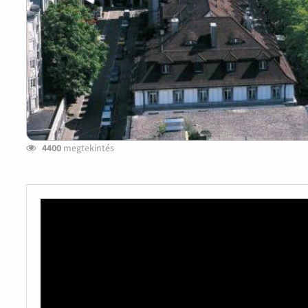
4400
megtekintés