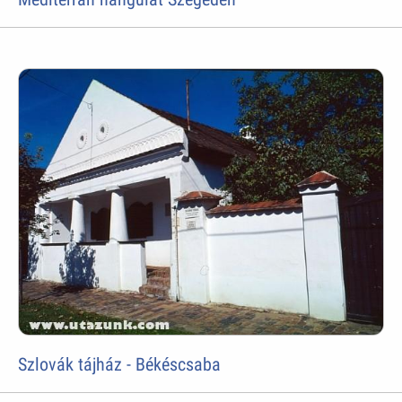
Szlovák tájház - Békéscsaba