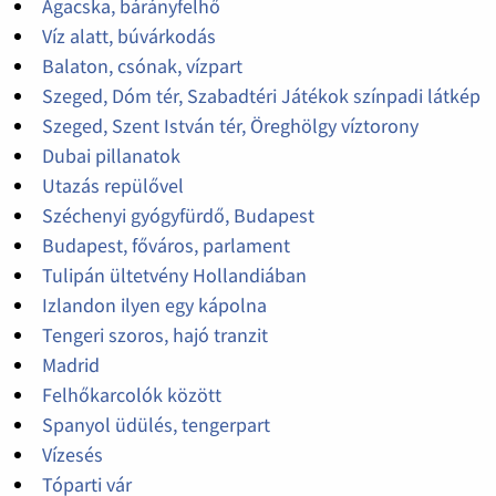
Ágacska, bárányfelhő
Víz alatt, búvárkodás
Balaton, csónak, vízpart
Szeged, Dóm tér, Szabadtéri Játékok színpadi látkép
Szeged, Szent István tér, Öreghölgy víztorony
Dubai pillanatok
Utazás repülővel
Széchenyi gyógyfürdő, Budapest
Budapest, főváros, parlament
Tulipán ültetvény Hollandiában
Izlandon ilyen egy kápolna
Tengeri szoros, hajó tranzit
Madrid
Felhőkarcolók között
Spanyol üdülés, tengerpart
Vízesés
Tóparti vár