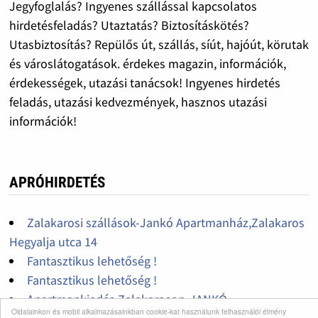
Jegyfoglalás? Ingyenes szállással kapcsolatos
hirdetésfeladás? Utaztatás? Biztosításkötés?
Utasbiztosítás? Repülős út, szállás, síút, hajóút, körutak
és városlátogatások. érdekes magazin, információk,
érdekességek, utazási tanácsok! Ingyenes hirdetés
feladás, utazási kedvezmények, hasznos utazási
információk!
APRÓHIRDETÉS
Zalakarosi szállások-Jankó Apartmanház,Zalakaros
Hegyalja utca 14
Fantasztikus lehetőség !
Fantasztikus lehetőség !
Apartmankiadás Zalakaroson-JANKÓ
Oldalainkon és mobil alkalmazásainkban cookie-kat használunk felhasználói élmény