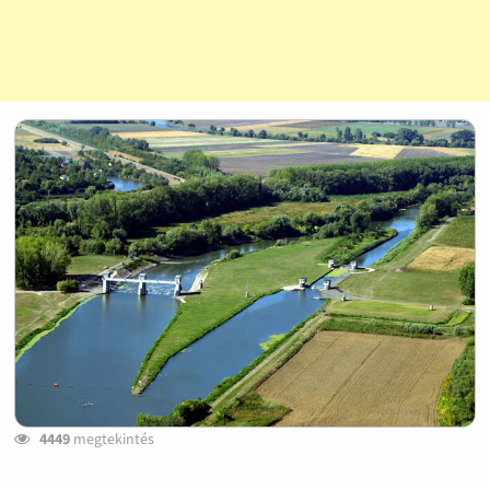
4449
megtekintés