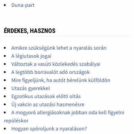
Duna-part
ÉRDEKES, HASZNOS
Amikre szükségünk lehet a nyaralás során
A légiutasok jogai
Változtak a vasúti közlekedés szabályai
A legtöbb borravalót adó országok
Mire figyeljünk, ha autót bérelünk külföldön
Utazás gyerekkel
Egzotikus utazások előtti oltás
Új vakcin az utazási hasmenésre
A mogyoró allergiásoknak jobban oda kell figyelni
repüléskor
Hogyan spóroljunk a nyaraláson?