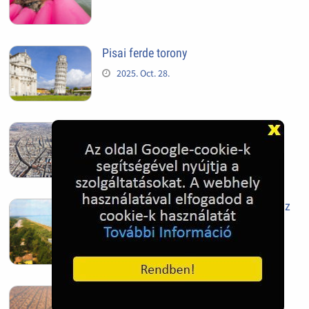
Pisai ferde torony
2025. Oct. 28.
Szeged
2025. Oct. 28.
Siófok, mielőtt beépült az Aranypart az
1970-es évek elején
2024. Nov. 17.
Barcelona, Spanyolország