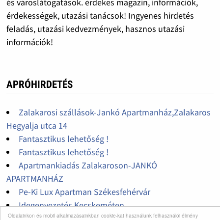
és városlátogatások. érdekes magazin, információk,
érdekességek, utazási tanácsok! Ingyenes hirdetés
feladás, utazási kedvezmények, hasznos utazási
információk!
APRÓHIRDETÉS
Zalakarosi szállások-Jankó Apartmanház,Zalakaros
Hegyalja utca 14
Fantasztikus lehetőség !
Fantasztikus lehetőség !
Apartmankiadás Zalakaroson-JANKÓ
APARTMANHÁZ
Pe-Ki Lux Apartman Székesfehérvár
Idegenvezetés Kecskeméten
Oldalainkon és mobil alkalmazásainkban cookie-kat használunk felhasználói élmény
Fantasztikus lehetőség !