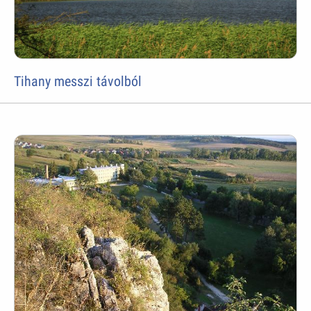
Tihany messzi távolból