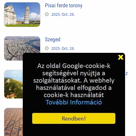
Pisai ferde torony
2025. Oct. 28.
Szeged
2025. Oct. 28.
Siófok, mielőtt beépült az Aranypart az
1970-es évek elején
2024. Nov. 17.
Barcelona, Spanyolország
2022. Dec. 04.