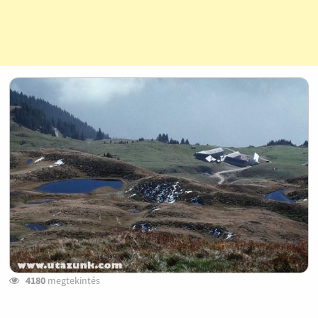
4180
megtekintés