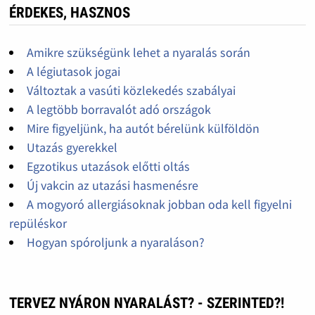
ÉRDEKES, HASZNOS
Amikre szükségünk lehet a nyaralás során
A légiutasok jogai
Változtak a vasúti közlekedés szabályai
A legtöbb borravalót adó országok
Mire figyeljünk, ha autót bérelünk külföldön
Utazás gyerekkel
Egzotikus utazások előtti oltás
Új vakcin az utazási hasmenésre
A mogyoró allergiásoknak jobban oda kell figyelni
repüléskor
Hogyan spóroljunk a nyaraláson?
TERVEZ NYÁRON NYARALÁST? - SZERINTED?!