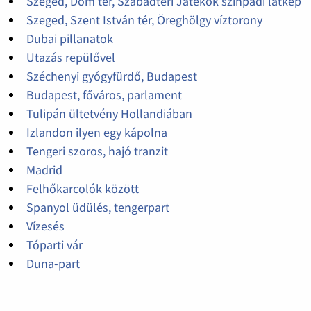
Szeged, Dóm tér, Szabadtéri Játékok színpadi látkép
Szeged, Szent István tér, Öreghölgy víztorony
Dubai pillanatok
Utazás repülővel
Széchenyi gyógyfürdő, Budapest
Budapest, főváros, parlament
Tulipán ültetvény Hollandiában
Izlandon ilyen egy kápolna
Tengeri szoros, hajó tranzit
Madrid
Felhőkarcolók között
Spanyol üdülés, tengerpart
Vízesés
Tóparti vár
Duna-part