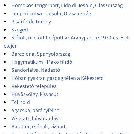
Homokos tengerpart, Lido di Jesolo, Olaszország
Tengeri kutya - Jesolo, Olaszország
Pisai ferde torony
Szeged
Siófok, mielőtt beépült az Aranypart az 1970-es évek
elején
Barcelona, Spanyolország
Hagymatikum | Makó fürdő
Sándorfalva, Nádastó
Hóban gyakran gazdag télen a Kékestető
Kékestető település
Hűvösvölgy, kisvasút
Telihold
Ágacska, bárányfelhő
Víz alatt, búvárkodás
Balaton, csónak, vízpart