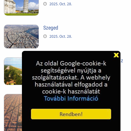
2025. Oct. 28.
Szeged
2025. Oct. 28.
Siófok, mielőtt beépült az Aranypart az
1970-es évek elején
2024. Nov. 17.
Barcelona, Spanyolország
2022. Dec. 04.