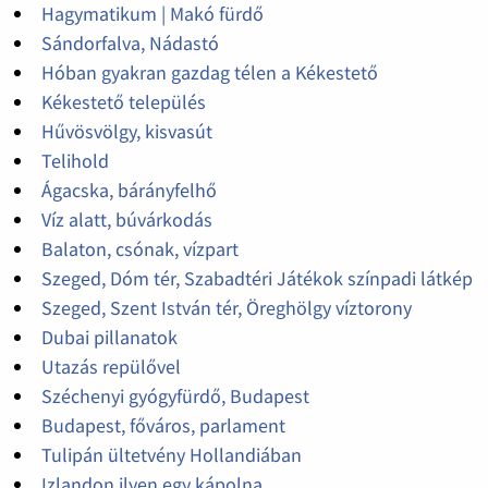
Hagymatikum | Makó fürdő
Sándorfalva, Nádastó
Hóban gyakran gazdag télen a Kékestető
Kékestető település
Hűvösvölgy, kisvasút
Telihold
Ágacska, bárányfelhő
Víz alatt, búvárkodás
Balaton, csónak, vízpart
Szeged, Dóm tér, Szabadtéri Játékok színpadi látkép
Szeged, Szent István tér, Öreghölgy víztorony
Dubai pillanatok
Utazás repülővel
Széchenyi gyógyfürdő, Budapest
Budapest, főváros, parlament
Tulipán ültetvény Hollandiában
Izlandon ilyen egy kápolna