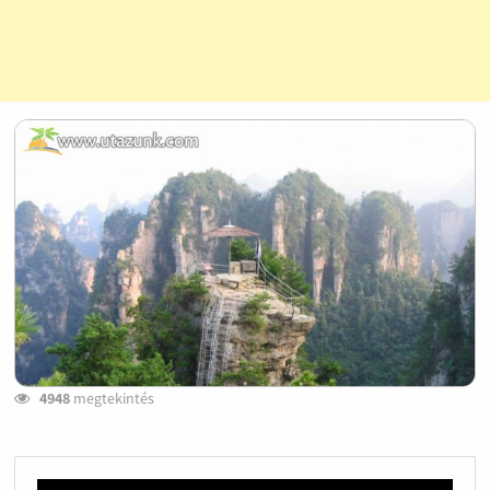
4948
megtekintés