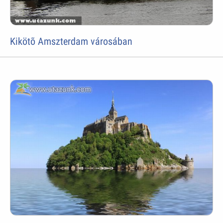
Kikötõ Amszterdam városában