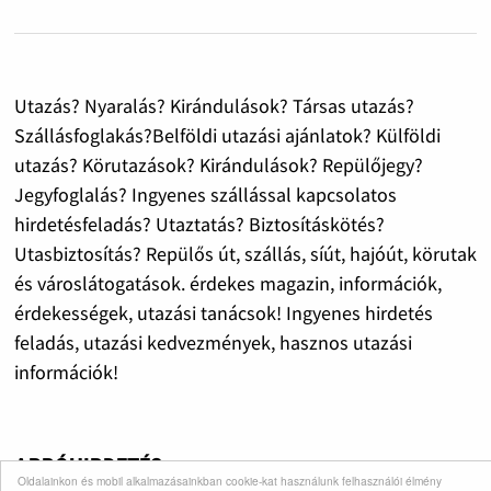
Utazás? Nyaralás? Kirándulások? Társas utazás?
Szállásfoglakás?Belföldi utazási ajánlatok? Külföldi
utazás? Körutazások? Kirándulások? Repülőjegy?
Jegyfoglalás? Ingyenes szállással kapcsolatos
hirdetésfeladás? Utaztatás? Biztosításkötés?
Utasbiztosítás? Repülős út, szállás, síút, hajóút, körutak
és városlátogatások. érdekes magazin, információk,
érdekességek, utazási tanácsok! Ingyenes hirdetés
feladás, utazási kedvezmények, hasznos utazási
információk!
APRÓHIRDETÉS
Oldalainkon és mobil alkalmazásainkban cookie-kat használunk felhasználói élmény