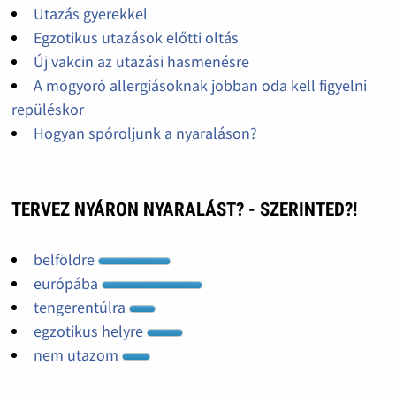
Utazás gyerekkel
Egzotikus utazások előtti oltás
Új vakcin az utazási hasmenésre
A mogyoró allergiásoknak jobban oda kell figyelni
repüléskor
Hogyan spóroljunk a nyaraláson?
TERVEZ NYÁRON NYARALÁST? - SZERINTED?!
belföldre
európába
tengerentúlra
egzotikus helyre
nem utazom