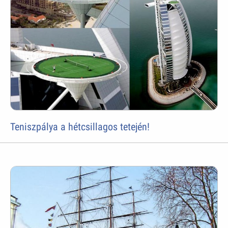
Teniszpálya a hétcsillagos tetején!