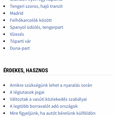
Tengeri szoros, hajó tranzit
Madrid
Felhőkarcolók között
Spanyol üdülés, tengerpart
Vízesés
Tóparti vár
Duna-part
ÉRDEKES, HASZNOS
Amikre szükségünk lehet a nyaralás során
A légiutasok jogai
Változtak a vasúti közlekedés szabályai
A legtöbb borravalót adó országok
Mire figyeljünk, ha autót bérelünk külföldön