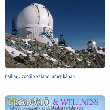
Csillagvizsgáló valahol amerikában