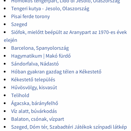
Homokos tengerpart, Lido di Jesolo, Olaszország
Tengeri kutya - Jesolo, Olaszország
Pisai ferde torony
Szeged
Siófok, mielőtt beépült az Aranypart az 1970-es évek
elején
Barcelona, Spanyolország
Hagymatikum | Makó fürdő
Sándorfalva, Nádastó
Hóban gyakran gazdag télen a Kékestető
Kékestető település
Hűvösvölgy, kisvasút
Telihold
Ágacska, bárányfelhő
Víz alatt, búvárkodás
Balaton, csónak, vízpart
Szeged, Dóm tér, Szabadtéri Játékok színpadi látkép