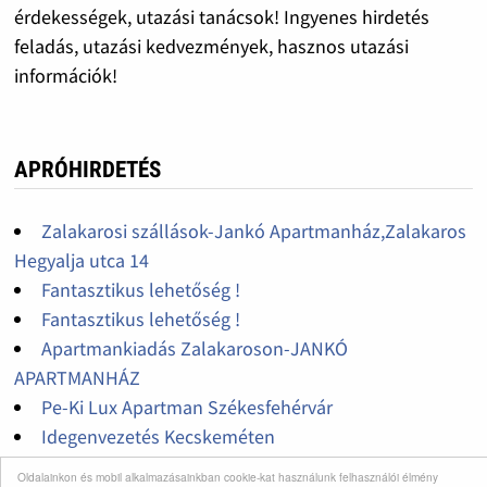
érdekességek, utazási tanácsok! Ingyenes hirdetés
feladás, utazási kedvezmények, hasznos utazási
információk!
APRÓHIRDETÉS
Zalakarosi szállások-Jankó Apartmanház,Zalakaros
Hegyalja utca 14
Fantasztikus lehetőség !
Fantasztikus lehetőség !
Apartmankiadás Zalakaroson-JANKÓ
APARTMANHÁZ
Pe-Ki Lux Apartman Székesfehérvár
Idegenvezetés Kecskeméten
Fantasztikus lehetőség !
Oldalainkon és mobil alkalmazásainkban cookie-kat használunk felhasználói élmény