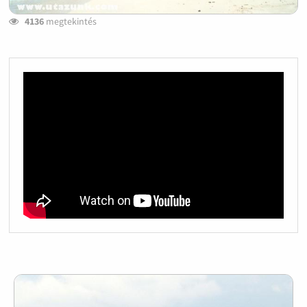
4136
megtekintés