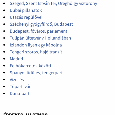
Szeged, Szent István tér, Öreghölgy víztorony
Dubai pillanatok
Utazás repülővel
Széchenyi gyógyfürdő, Budapest
Budapest, főváros, parlament
Tulipán ültetvény Hollandiában
Izlandon ilyen egy kápolna
Tengeri szoros, hajó tranzit
Madrid
Felhőkarcolók között
Spanyol üdülés, tengerpart
Vízesés
Tóparti vár
Duna-part