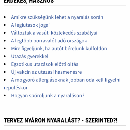
ÉRDEKES, HASZNOS
Amikre szükségünk lehet a nyaralás során
A légiutasok jogai
Változtak a vasúti közlekedés szabályai
A legtöbb borravalót adó országok
Mire figyeljünk, ha autót bérelünk külföldön
Utazás gyerekkel
Egzotikus utazások előtti oltás
Új vakcin az utazási hasmenésre
A mogyoró allergiásoknak jobban oda kell figyelni
repüléskor
Hogyan spóroljunk a nyaraláson?
TERVEZ NYÁRON NYARALÁST? - SZERINTED?!