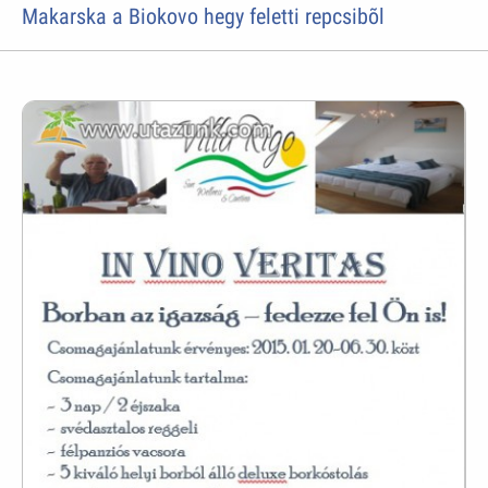
Makarska a Biokovo hegy feletti repcsibõl