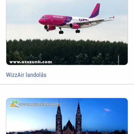
WizzAir landolás