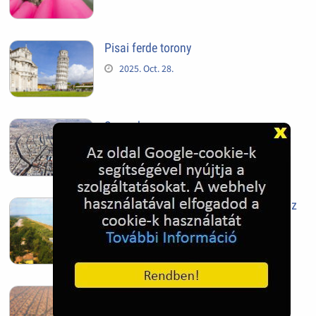
Pisai ferde torony
2025. Oct. 28.
Szeged
2025. Oct. 28.
Siófok, mielőtt beépült az Aranypart az
1970-es évek elején
2024. Nov. 17.
Barcelona, Spanyolország
2022. Dec. 04.