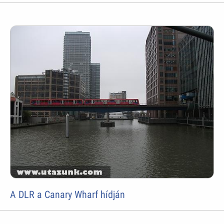
A DLR a Canary Wharf hídján