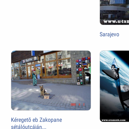
Sarajevo
Kéregetõ eb Zakopane
sétálóutcáján...