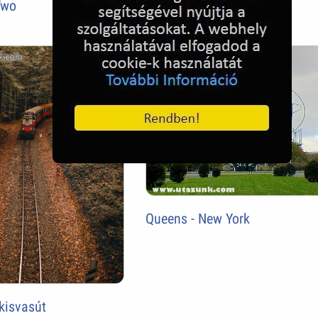
Two
Queens - New York
kisvasút