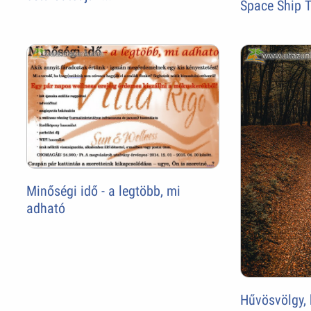
Space Ship 
Minőségi idő - a legtöbb, mi
adható
Hűvösvölgy, 