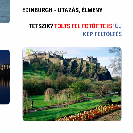
EDINBURGH - UTAZÁS, ÉLMÉNY
TETSZIK?
TÖLTS FEL FOTÓT TE IS!
ÚJ
KÉP FELTÖLTÉS