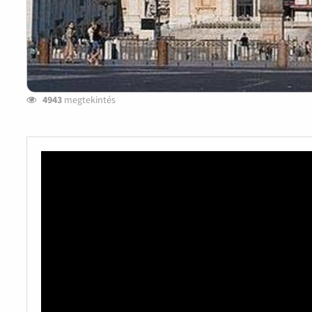
4943
megtekintés