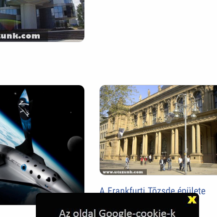
A Frankfurti Tõzsde épülete