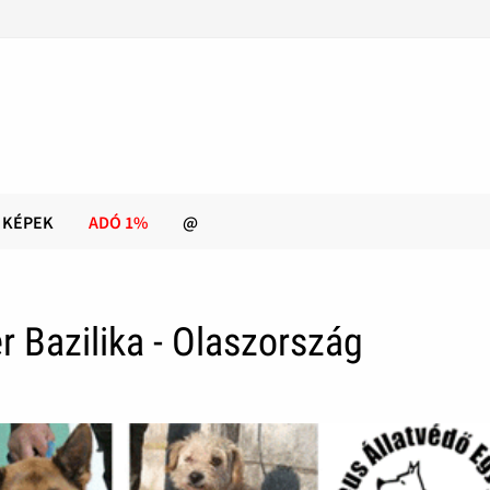
KÉPEK
ADÓ 1%
@
r Bazilika - Olaszország