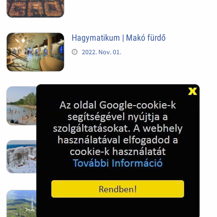
Hagymatikum | Makó fürdő
2022. Nov. 01.
Sándorfalva, Nádastó
2022. Nov. 01.
Hóban gyakran gazdag télen a
Kékestető
2022. Nov. 01.
Kékestető település
2022. Nov. 01.