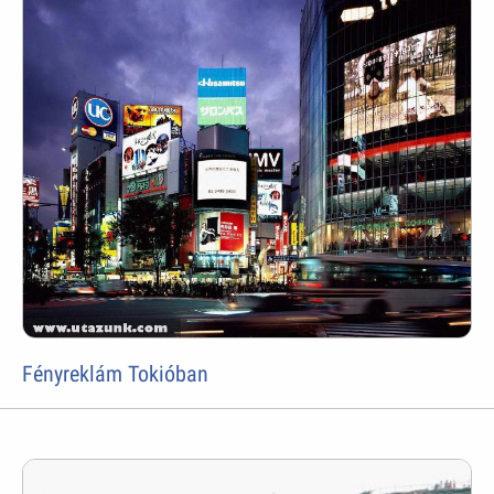
Fényreklám Tokióban