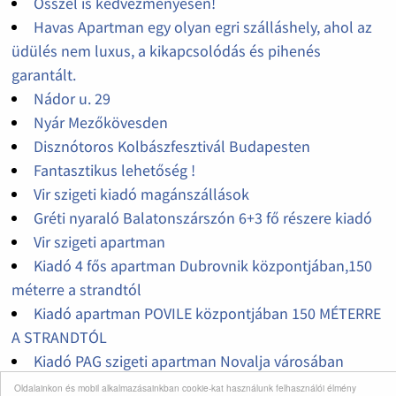
Ősszel is kedvezményesen!
Havas Apartman egy olyan egri szálláshely, ahol az
üdülés nem luxus, a kikapcsolódás és pihenés
garantált.
Nádor u. 29
Nyár Mezőkövesden
Disznótoros Kolbászfesztivál Budapesten
Fantasztikus lehetőség !
Vir szigeti kiadó magánszállások
Gréti nyaraló Balatonszárszón 6+3 fő részere kiadó
Vir szigeti apartman
Kiadó 4 fős apartman Dubrovnik központjában,150
méterre a strandtól
Kiadó apartman POVILE központjában 150 MÉTERRE
A STRANDTÓL
Kiadó PAG szigeti apartman Novalja városában
Kiadó KRK szigeti apartman BASKA KÖZPONTJÁBAN
Oldalainkon és mobil alkalmazásainkban cookie-kat használunk felhasználói élmény