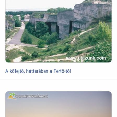
A kõfejtõ, hátterében a Fertõ-tó!