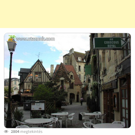
2804
megtekintés