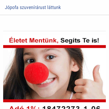
Jópofa szuvenírárust láttunk