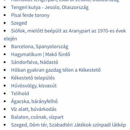
Tengeri kutya - Jesolo, Olaszország
Pisai ferde torony
Szeged
Siófok, mielőtt beépült az Aranypart az 1970-es évek
elején
Barcelona, Spanyolország
Hagymatikum | Makó fürdő
Sándorfalva, Nádastó
Hóban gyakran gazdag télen a Kékestető
Kékestető település
Hűvösvölgy, kisvasút
Telihold
Ágacska, bárányfelhő
Víz alatt, búvárkodás
Balaton, csónak, vízpart
Szeged, Dóm tér, Szabadtéri Játékok színpadi látkép