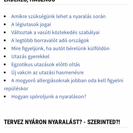
Amikre szükségünk lehet a nyaralás során
A légiutasok jogai
Változtak a vasúti közlekedés szabályai
A legtöbb borravalót adó országok
Mire figyeljünk, ha autót bérelünk külföldön
Utazás gyerekkel
Egzotikus utazások előtti oltás
Új vakcin az utazási hasmenésre
A mogyoró allergiásoknak jobban oda kell figyelni
repüléskor
Hogyan spóroljunk a nyaraláson?
TERVEZ NYÁRON NYARALÁST? - SZERINTED?!