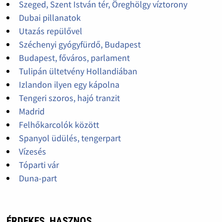
Szeged, Szent István tér, Öreghölgy víztorony
Dubai pillanatok
Utazás repülővel
Széchenyi gyógyfürdő, Budapest
Budapest, főváros, parlament
Tulipán ültetvény Hollandiában
Izlandon ilyen egy kápolna
Tengeri szoros, hajó tranzit
Madrid
Felhőkarcolók között
Spanyol üdülés, tengerpart
Vízesés
Tóparti vár
Duna-part
ÉRDEKES, HASZNOS