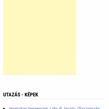
UTAZÁS - KÉPEK
Homokos tengerpart, Lido di Jesolo, Olaszország