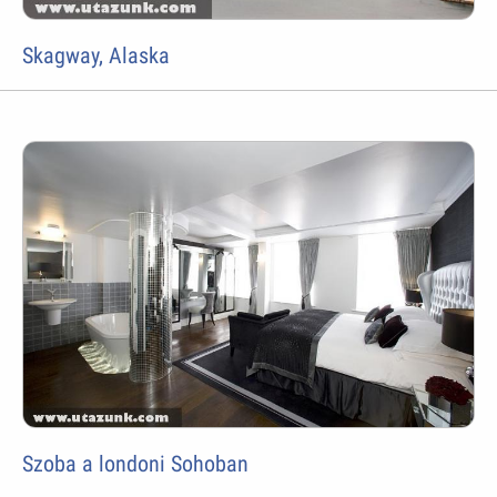
Skagway, Alaska
Szoba a londoni Sohoban