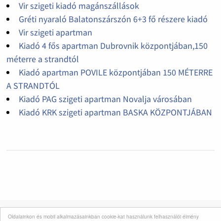
Vir szigeti kiadó magánszállások
Gréti nyaraló Balatonszárszón 6+3 fő részere kiadó
Vir szigeti apartman
Kiadó 4 fős apartman Dubrovnik központjában,150
méterre a strandtól
Kiadó apartman POVILE központjában 150 MÉTERRE
A STRANDTÓL
Kiadó PAG szigeti apartman Novalja városában
Kiadó KRK szigeti apartman BASKA KÖZPONTJÁBAN
Oldalainkon és mobil alkalmazásainkban cookie-kat használunk felhasználói élmény