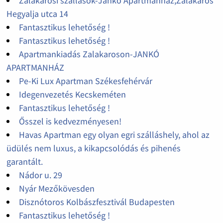
Zalakarosi szállások-Jankó Apartmanház,Zalakaros
Hegyalja utca 14
Fantasztikus lehetőség !
Fantasztikus lehetőség !
Apartmankiadás Zalakaroson-JANKÓ
APARTMANHÁZ
Pe-Ki Lux Apartman Székesfehérvár
Idegenvezetés Kecskeméten
Fantasztikus lehetőség !
Ősszel is kedvezményesen!
Havas Apartman egy olyan egri szálláshely, ahol az
üdülés nem luxus, a kikapcsolódás és pihenés
garantált.
Nádor u. 29
Nyár Mezőkövesden
Disznótoros Kolbászfesztivál Budapesten
Fantasztikus lehetőség !