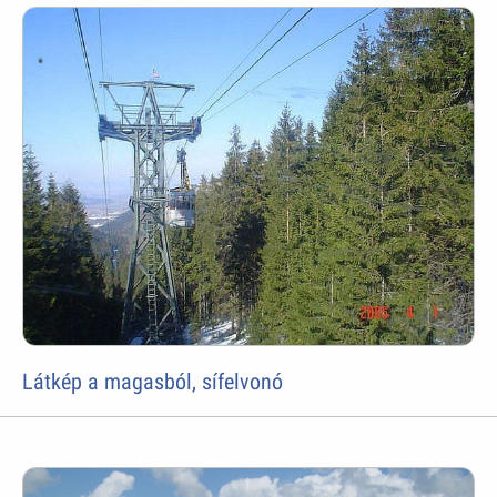
Látkép a magasból, sífelvonó