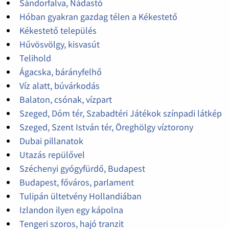
Sándorfalva, Nádastó
Hóban gyakran gazdag télen a Kékestető
Kékestető település
Hűvösvölgy, kisvasút
Telihold
Ágacska, bárányfelhő
Víz alatt, búvárkodás
Balaton, csónak, vízpart
Szeged, Dóm tér, Szabadtéri Játékok színpadi látkép
Szeged, Szent István tér, Öreghölgy víztorony
Dubai pillanatok
Utazás repülővel
Széchenyi gyógyfürdő, Budapest
Budapest, főváros, parlament
Tulipán ültetvény Hollandiában
Izlandon ilyen egy kápolna
Tengeri szoros, hajó tranzit