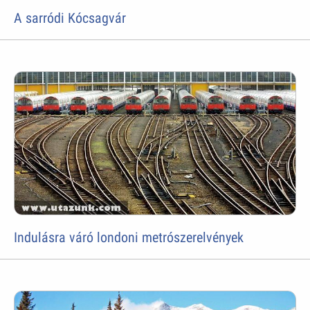
A sarródi Kócsagvár
Indulásra váró londoni metrószerelvények