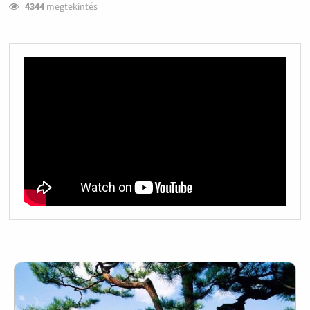
4344
megtekintés