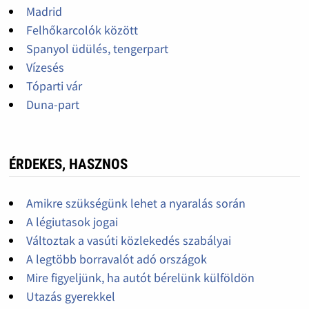
Madrid
Felhőkarcolók között
Spanyol üdülés, tengerpart
Vízesés
Tóparti vár
Duna-part
ÉRDEKES, HASZNOS
Amikre szükségünk lehet a nyaralás során
A légiutasok jogai
Változtak a vasúti közlekedés szabályai
A legtöbb borravalót adó országok
Mire figyeljünk, ha autót bérelünk külföldön
Utazás gyerekkel