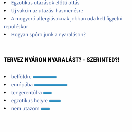
Egzotikus utazások előtti oltás
Új vakcin az utazási hasmenésre
A mogyoró allergiásoknak jobban oda kell figyelni
repüléskor
Hogyan spóroljunk a nyaraláson?
TERVEZ NYÁRON NYARALÁST? - SZERINTED?!
belföldre
európába
tengerentúlra
egzotikus helyre
nem utazom