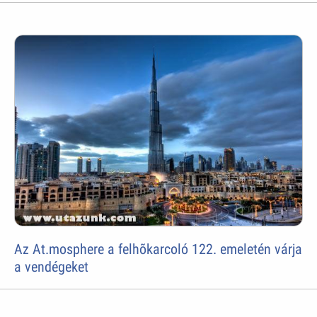
Az At.mosphere a felhõkarcoló 122. emeletén várja
a vendégeket