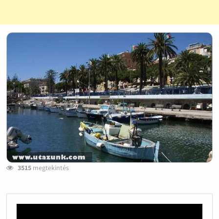
3515
megtekintés