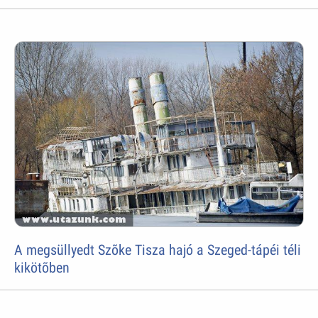
A megsüllyedt Szõke Tisza hajó a Szeged-tápéi téli
kikötõben