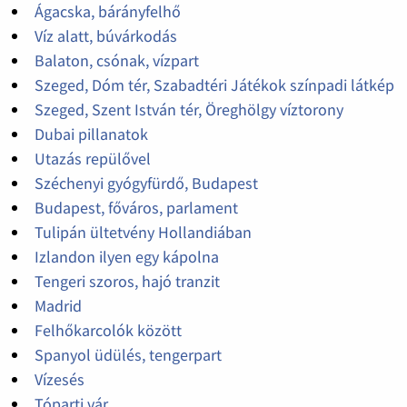
Ágacska, bárányfelhő
Víz alatt, búvárkodás
Balaton, csónak, vízpart
Szeged, Dóm tér, Szabadtéri Játékok színpadi látkép
Szeged, Szent István tér, Öreghölgy víztorony
Dubai pillanatok
Utazás repülővel
Széchenyi gyógyfürdő, Budapest
Budapest, főváros, parlament
Tulipán ültetvény Hollandiában
Izlandon ilyen egy kápolna
Tengeri szoros, hajó tranzit
Madrid
Felhőkarcolók között
Spanyol üdülés, tengerpart
Vízesés
Tóparti vár