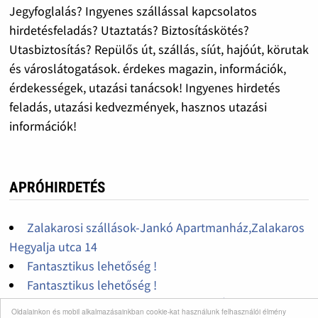
Jegyfoglalás? Ingyenes szállással kapcsolatos
hirdetésfeladás? Utaztatás? Biztosításkötés?
Utasbiztosítás? Repülős út, szállás, síút, hajóút, körutak
és városlátogatások. érdekes magazin, információk,
érdekességek, utazási tanácsok! Ingyenes hirdetés
feladás, utazási kedvezmények, hasznos utazási
információk!
APRÓHIRDETÉS
Zalakarosi szállások-Jankó Apartmanház,Zalakaros
Hegyalja utca 14
Fantasztikus lehetőség !
Fantasztikus lehetőség !
Apartmankiadás Zalakaroson-JANKÓ
Oldalainkon és mobil alkalmazásainkban cookie-kat használunk felhasználói élmény