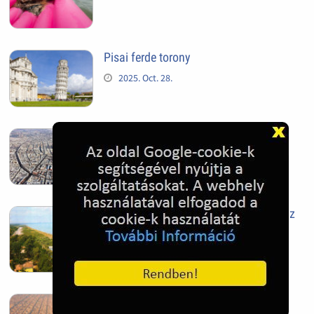
Pisai ferde torony
2025. Oct. 28.
Szeged
2025. Oct. 28.
Siófok, mielőtt beépült az Aranypart az
1970-es évek elején
2024. Nov. 17.
Barcelona, Spanyolország