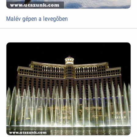
Malév gépen a levegõben