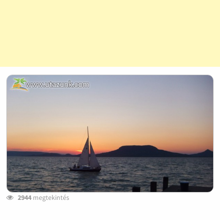
2944
megtekintés