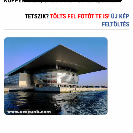
KOPPENHÁGA, OPERAHÁZ - UTAZÁS, ÉLMÉNY
TETSZIK?
TÖLTS FEL FOTÓT TE IS!
ÚJ KÉP
FELTÖLTÉS