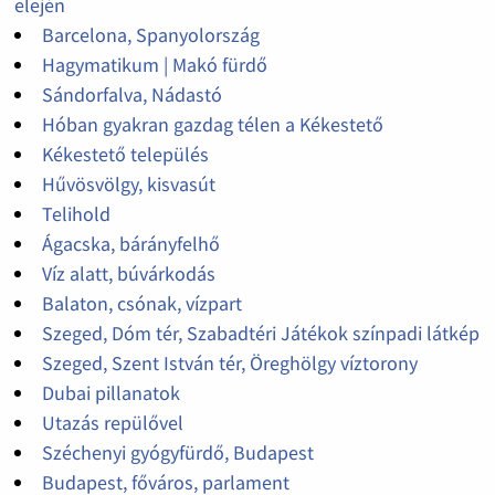
elején
Barcelona, Spanyolország
Hagymatikum | Makó fürdő
Sándorfalva, Nádastó
Hóban gyakran gazdag télen a Kékestető
Kékestető település
Hűvösvölgy, kisvasút
Telihold
Ágacska, bárányfelhő
Víz alatt, búvárkodás
Balaton, csónak, vízpart
Szeged, Dóm tér, Szabadtéri Játékok színpadi látkép
Szeged, Szent István tér, Öreghölgy víztorony
Dubai pillanatok
Utazás repülővel
Széchenyi gyógyfürdő, Budapest
Budapest, főváros, parlament