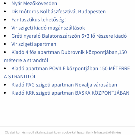
Nyár Mezőkövesden
Disznótoros Kolbászfesztivál Budapesten
Fantasztikus lehetőség !
Vir szigeti kiadó magánszállások
Gréti nyaraló Balatonszárszón 6+3 fő részere kiadó
Vir szigeti apartman
Kiadó 4 fős apartman Dubrovnik központjában,150
méterre a strandtól
Kiadó apartman POVILE központjában 150 MÉTERRE
A STRANDTÓL
Kiadó PAG szigeti apartman Novalja városában
Kiadó KRK szigeti apartman BASKA KÖZPONTJÁBAN
Oldalainkon és mobil alkalmazásainkban cookie-kat használunk felhasználói élmény