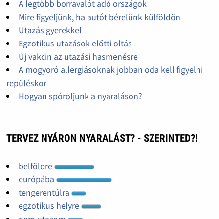
A legtöbb borravalót adó országok
Mire figyeljünk, ha autót bérelünk külföldön
Utazás gyerekkel
Egzotikus utazások előtti oltás
Új vakcin az utazási hasmenésre
A mogyoró allergiásoknak jobban oda kell figyelni
repüléskor
Hogyan spóroljunk a nyaraláson?
TERVEZ NYÁRON NYARALÁST? - SZERINTED?!
belföldre
európába
tengerentúlra
egzotikus helyre
nem utazom