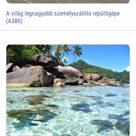
A világ legnagyobb személyszállító repülõgépe
(A380)