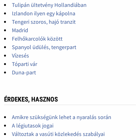
Tulipán ültetvény Hollandiában
Izlandon ilyen egy kápolna
Tengeri szoros, hajó tranzit
Madrid
Felhőkarcolók között
Spanyol üdülés, tengerpart
Vízesés
Tóparti vár
Duna-part
ÉRDEKES, HASZNOS
Amikre szükségünk lehet a nyaralás során
A légiutasok jogai
Változtak a vasúti közlekedés szabályai