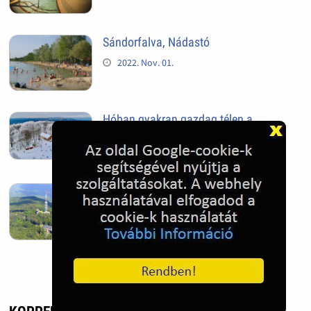
Sándorfalva, Nádastó
2022. Nov. 01.
Hóban gyakran gazdag télen a
Kékestető
2022. Nov. 01.
Kékestető település
2022. Nov. 01.