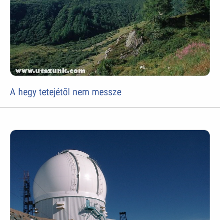
A hegy tetejétõl nem messze