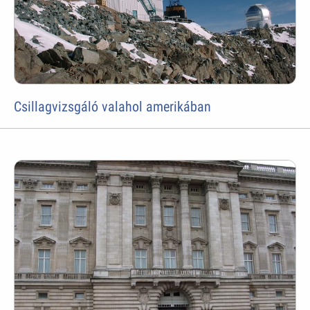
Csillagvizsgáló valahol amerikában