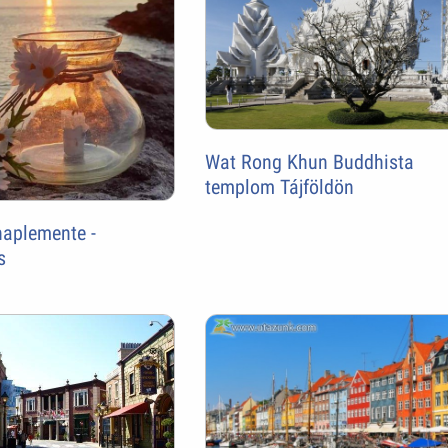
Wat Rong Khun Buddhista
templom Tájföldön
naplemente -
s