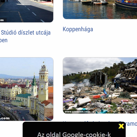
Koppenhága
 Stúdió díszlet utcája
ben
Katasztrófa helyszín a Param
filmstúdióban