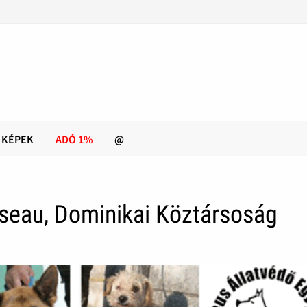
KÉPEK
ADÓ 1%
@
seau, Dominikai Köztársoság