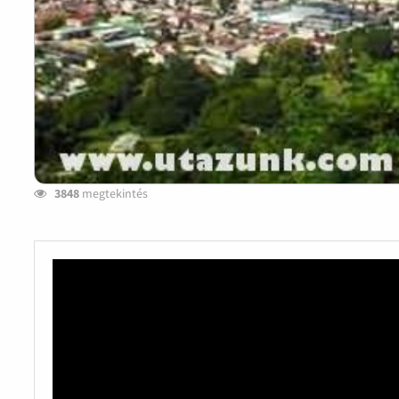
3848
megtekintés