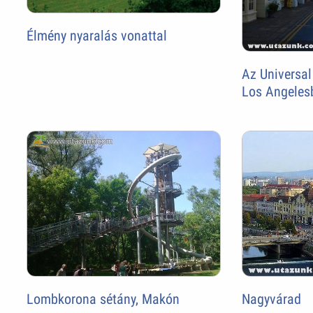
Élmény nyaralás vonattal
Az Universal
Los Angeles
Lombkorona sétány, Makón
Nagyvárad