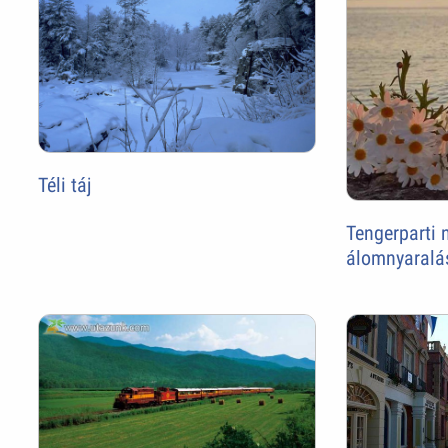
Téli táj
Tengerparti 
álomnyaralá