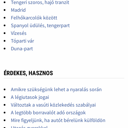
Tengeri szoros, hajó tranzit
Madrid
Felhőkarcolók között
Spanyol üdülés, tengerpart
Vízesés
Tóparti vár
Duna-part
ÉRDEKES, HASZNOS
Amikre szükségünk lehet a nyaralás során
A légiutasok jogai
Változtak a vasúti közlekedés szabályai
A legtöbb borravalót adó országok
Mire figyeljünk, ha autót bérelünk külföldön
Utazás gyerekkel