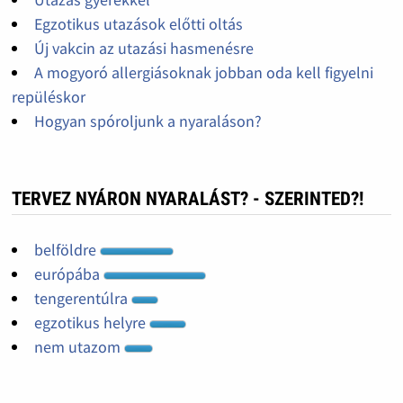
Egzotikus utazások előtti oltás
Új vakcin az utazási hasmenésre
A mogyoró allergiásoknak jobban oda kell figyelni
repüléskor
Hogyan spóroljunk a nyaraláson?
TERVEZ NYÁRON NYARALÁST? - SZERINTED?!
belföldre
európába
tengerentúlra
egzotikus helyre
nem utazom