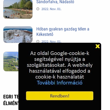
Sándorfalva, Nádastó
2022. Nov. 01.
Hóban gyakran gazdag télen a
Kékestető
2022. Nov. 01.
Kékestető település
2022. Nov. 01.
EGRI TERMÁL- ÉS STRANDFÜRDŐ - UTAZÁS,
ÉLMÉNY