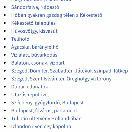
Sándorfalva, Nádastó
Hóban gyakran gazdag télen a Kékestető
Kékestető település
Hűvösvölgy, kisvasút
Telihold
Ágacska, bárányfelhő
Víz alatt, búvárkodás
Balaton, csónak, vízpart
Szeged, Dóm tér, Szabadtéri Játékok színpadi látkép
Szeged, Szent István tér, Öreghölgy víztorony
Dubai pillanatok
Utazás repülővel
Széchenyi gyógyfürdő, Budapest
Budapest, főváros, parlament
Tulipán ültetvény Hollandiában
Izlandon ilyen egy kápolna