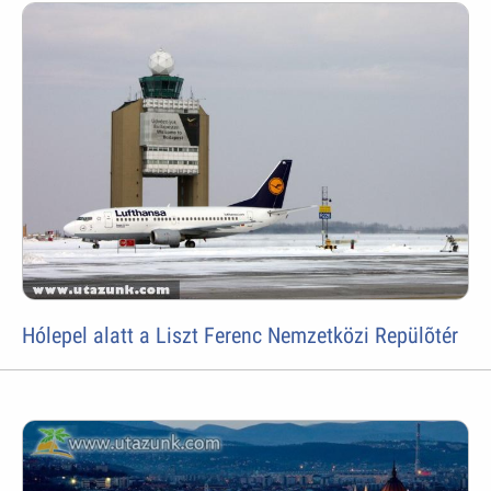
Hólepel alatt a Liszt Ferenc Nemzetközi Repülõtér