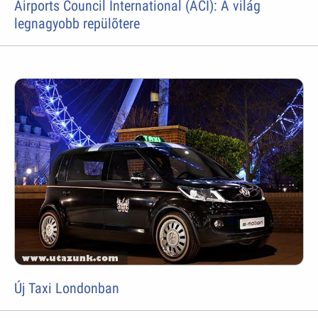
Airports Council International (ACI): A világ
legnagyobb repülõtere
Új Taxi Londonban