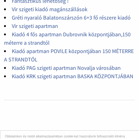
Fantasztikus lehetőség !
Vir szigeti kiadó magánszállások
Gréti nyaraló Balatonszárszón 6+3 fő részere kiadó
Vir szigeti apartman
Kiadó 4 fős apartman Dubrovnik központjában,150
méterre a strandtól
Kiadó apartman POVILE központjában 150 MÉTERRE
A STRANDTÓL
Kiadó PAG szigeti apartman Novalja városában
Kiadó KRK szigeti apartman BASKA KÖZPONTJÁBAN
Oldalainkon és mobil alkalmazásainkban cookie-kat használunk felhasználói élmény