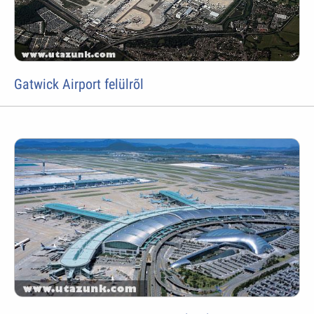
Gatwick Airport felülrõl