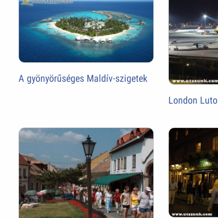
A gyönyörűséges Maldív-szigetek
London Luto