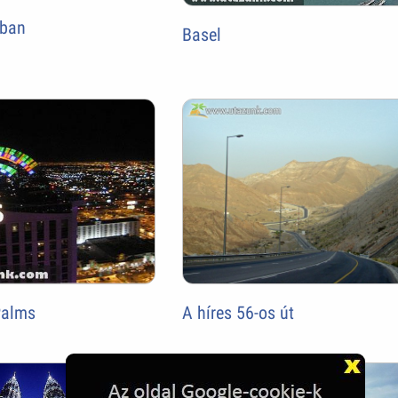
gban
Basel
A híres 56-os út
Palms