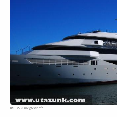
3508
megtekintés