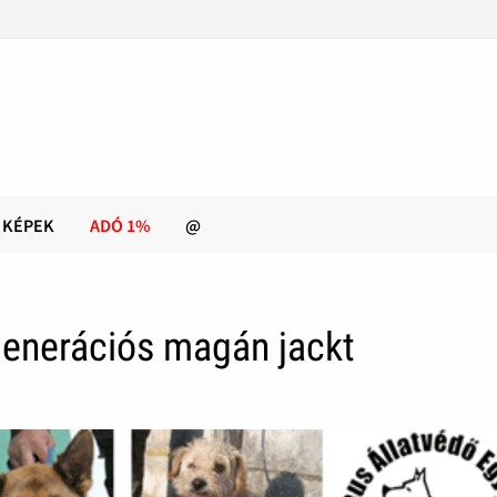
KÉPEK
ADÓ 1%
@
generációs magán jackt