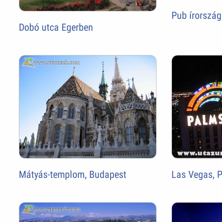
Pub írorszá
Dobó utca Egerben
Mátyás-templom, Budapest
Las Vegas, 