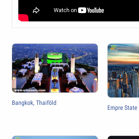
Bangkok, Thaiföld
Empre State 