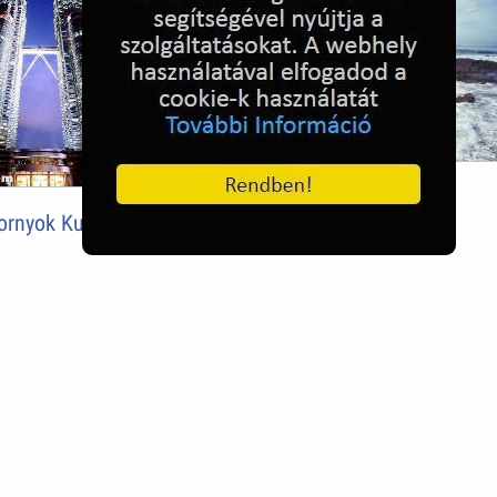
Csendes-óceán
tornyok Kuala Lumpur-