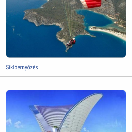
Siklóernyőzés