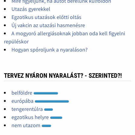
Mire figyeljünk, ha autót bérelünk külföldön
Utazás gyerekkel
Egzotikus utazások előtti oltás
Új vakcin az utazási hasmenésre
A mogyoró allergiásoknak jobban oda kell figyelni
repüléskor
Hogyan spóroljunk a nyaraláson?
TERVEZ NYÁRON NYARALÁST? - SZERINTED?!
belföldre
európába
tengerentúlra
egzotikus helyre
nem utazom