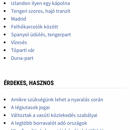
Izlandon ilyen egy kápolna
Tengeri szoros, hajó tranzit
Madrid
Felhőkarcolók között
Spanyol üdülés, tengerpart
Vízesés
Tóparti vár
Duna-part
ÉRDEKES, HASZNOS
Amikre szükségünk lehet a nyaralás során
A légiutasok jogai
Változtak a vasúti közlekedés szabályai
A legtöbb borravalót adó országok