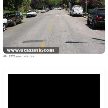
3779
megtekintés