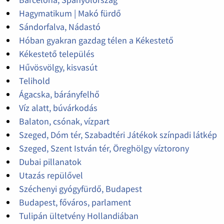
Hagymatikum | Makó fürdő
Sándorfalva, Nádastó
Hóban gyakran gazdag télen a Kékestető
Kékestető település
Hűvösvölgy, kisvasút
Telihold
Ágacska, bárányfelhő
Víz alatt, búvárkodás
Balaton, csónak, vízpart
Szeged, Dóm tér, Szabadtéri Játékok színpadi látkép
Szeged, Szent István tér, Öreghölgy víztorony
Dubai pillanatok
Utazás repülővel
Széchenyi gyógyfürdő, Budapest
Budapest, főváros, parlament
Tulipán ültetvény Hollandiában