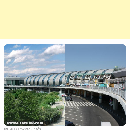
4030
megtekintés