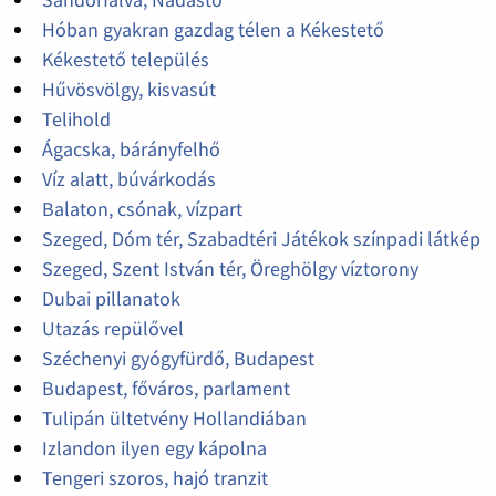
Hóban gyakran gazdag télen a Kékestető
Kékestető település
Hűvösvölgy, kisvasút
Telihold
Ágacska, bárányfelhő
Víz alatt, búvárkodás
Balaton, csónak, vízpart
Szeged, Dóm tér, Szabadtéri Játékok színpadi látkép
Szeged, Szent István tér, Öreghölgy víztorony
Dubai pillanatok
Utazás repülővel
Széchenyi gyógyfürdő, Budapest
Budapest, főváros, parlament
Tulipán ültetvény Hollandiában
Izlandon ilyen egy kápolna
Tengeri szoros, hajó tranzit