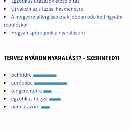
Egzotikus utazások előtti oltás
Új vakcin az utazási hasmenésre
A mogyoró allergiásoknak jobban oda kell figyelni
repüléskor
Hogyan spóroljunk a nyaraláson?
TERVEZ NYÁRON NYARALÁST? - SZERINTED?!
belföldre
európába
tengerentúlra
egzotikus helyre
nem utazom