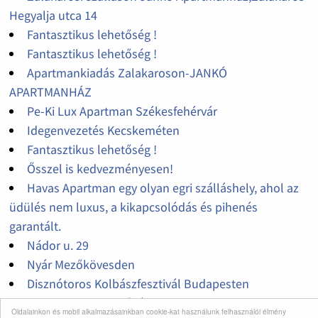
Hegyalja utca 14
Fantasztikus lehetőség !
Fantasztikus lehetőség !
Apartmankiadás Zalakaroson-JANKÓ
APARTMANHÁZ
Pe-Ki Lux Apartman Székesfehérvár
Idegenvezetés Kecskeméten
Fantasztikus lehetőség !
Ősszel is kedvezményesen!
Havas Apartman egy olyan egri szálláshely, ahol az
üdülés nem luxus, a kikapcsolódás és pihenés
garantált.
Nádor u. 29
Nyár Mezőkövesden
Disznótoros Kolbászfesztivál Budapesten
Fantasztikus lehetőség !
Oldalainkon és mobil alkalmazásainkban cookie-kat használunk felhasználói élmény