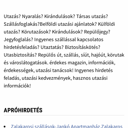
Utazás? Nyaralás? Kirándulások? Társas utazás?
Szállásfoglakás?Belföldi utazási ajánlatok? Külföldi
utazás? Körutazások? Kirándulások? Repülőjegy?
Jegyfoglalás? Ingyenes szállással kapcsolatos
hirdetésfeladás? Utaztatás? Biztosításkötés?
Utasbiztosítás? Repülős út, szállás, síút, hajóút, körutak
és városlátogatások. érdekes magazin, információk,
érdekességek, utazási tanácsok! Ingyenes hirdetés
feladás, utazási kedvezmények, hasznos utazási
információk!
APRÓHIRDETÉS
Zalakarosi szállások-Jankó Apartmanház,Zalakaros