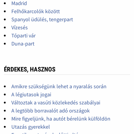
Madrid
Felhőkarcolók között
Spanyol üdülés, tengerpart
Vízesés
Tóparti vár
Duna-part
ÉRDEKES, HASZNOS
Amikre szükségünk lehet a nyaralás során
A légiutasok jogai
Változtak a vasúti közlekedés szabályai
A legtöbb borravalót adó országok
Mire figyeljünk, ha autót bérelünk külföldön
Utazás gyerekkel