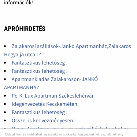
információk!
APRÓHIRDETÉS
Zalakarosi szállások-Jankó Apartmanház,Zalakaros
Hegyalja utca 14
Fantasztikus lehetőség !
Fantasztikus lehetőség !
Apartmankiadás Zalakaroson-JANKÓ
APARTMANHÁZ
Pe-Ki Lux Apartman Székesfehérvár
Idegenvezetés Kecskeméten
Fantasztikus lehetőség !
Ősszel is kedvezményesen!
Havas Apartman egy olyan egri szálláshely, ahol az
Oldalainkon és mobil alkalmazásainkban cookie-kat használunk felhasználói élmény
üdülés nem luxus, a kikapcsolódás és pihenés