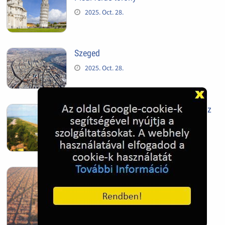
2025. Oct. 28.
Szeged
2025. Oct. 28.
Siófok, mielőtt beépült az Aranypart az
1970-es évek elején
2024. Nov. 17.
Barcelona, Spanyolország
2022. Dec. 04.