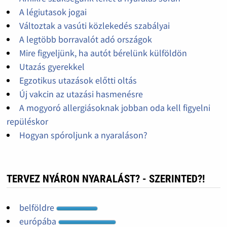
A légiutasok jogai
Változtak a vasúti közlekedés szabályai
A legtöbb borravalót adó országok
Mire figyeljünk, ha autót bérelünk külföldön
Utazás gyerekkel
Egzotikus utazások előtti oltás
Új vakcin az utazási hasmenésre
A mogyoró allergiásoknak jobban oda kell figyelni
repüléskor
Hogyan spóroljunk a nyaraláson?
TERVEZ NYÁRON NYARALÁST? - SZERINTED?!
belföldre
európába