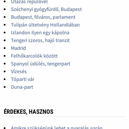
Utazás repülővel
Széchenyi gyógyfürdő, Budapest
Budapest, főváros, parlament
Tulipán ültetvény Hollandiában
Izlandon ilyen egy kápolna
Tengeri szoros, hajó tranzit
Madrid
Felhőkarcolók között
Spanyol üdülés, tengerpart
Vízesés
Tóparti vár
Duna-part
ÉRDEKES, HASZNOS
Amikre szükségünk lehet a nyaralás során