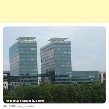
4080
megtekintés