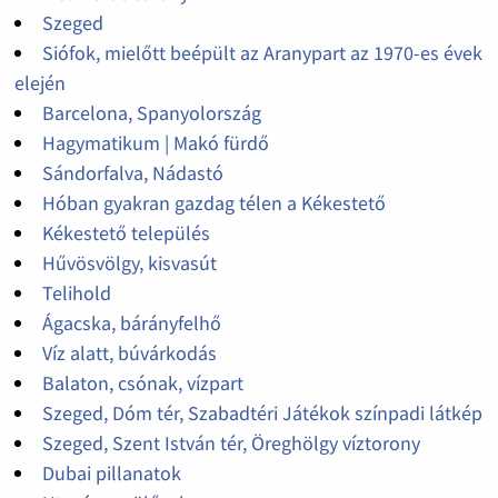
Szeged
Siófok, mielőtt beépült az Aranypart az 1970-es évek
elején
Barcelona, Spanyolország
Hagymatikum | Makó fürdő
Sándorfalva, Nádastó
Hóban gyakran gazdag télen a Kékestető
Kékestető település
Hűvösvölgy, kisvasút
Telihold
Ágacska, bárányfelhő
Víz alatt, búvárkodás
Balaton, csónak, vízpart
Szeged, Dóm tér, Szabadtéri Játékok színpadi látkép
Szeged, Szent István tér, Öreghölgy víztorony
Dubai pillanatok