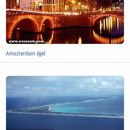
Amszterdam éjjel