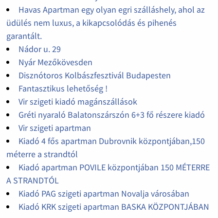
Havas Apartman egy olyan egri szálláshely, ahol az
üdülés nem luxus, a kikapcsolódás és pihenés
garantált.
Nádor u. 29
Nyár Mezőkövesden
Disznótoros Kolbászfesztivál Budapesten
Fantasztikus lehetőség !
Vir szigeti kiadó magánszállások
Gréti nyaraló Balatonszárszón 6+3 fő részere kiadó
Vir szigeti apartman
Kiadó 4 fős apartman Dubrovnik központjában,150
méterre a strandtól
Kiadó apartman POVILE központjában 150 MÉTERRE
A STRANDTÓL
Kiadó PAG szigeti apartman Novalja városában
Kiadó KRK szigeti apartman BASKA KÖZPONTJÁBAN