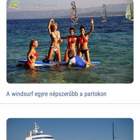
A windsurf egyre népszerűbb a partokon