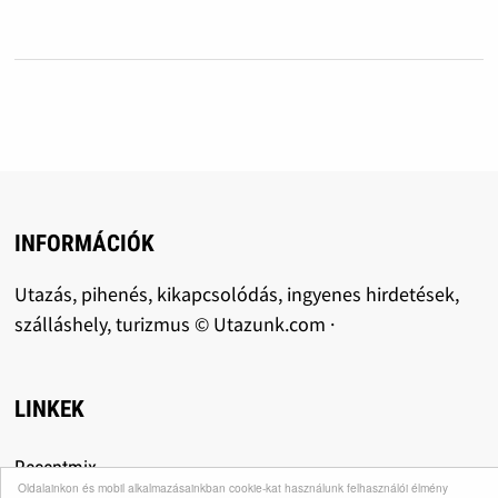
INFORMÁCIÓK
Utazás, pihenés, kikapcsolódás, ingyenes hirdetések,
szálláshely, turizmus © Utazunk.com ·
LINKEK
Receptmix
Oldalainkon és mobil alkalmazásainkban cookie-kat használunk felhasználói élmény