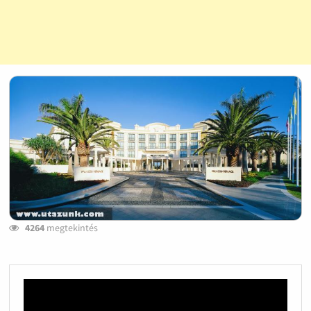
4264
megtekintés