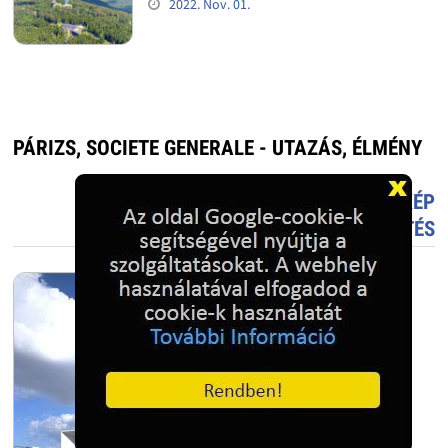
2022. Nov. 01.
PÁRIZS, SOCIETE GENERALE - UTAZÁS, ÉLMÉNY
TETSZIK?
TÖLTS FEL FOTÓT TE IS!
ÚJ KÉP
FELTÖLTÉS