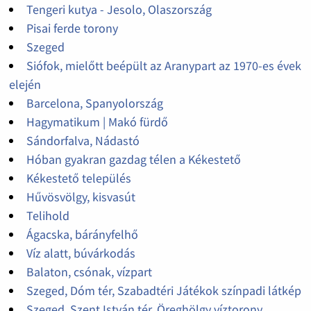
Tengeri kutya - Jesolo, Olaszország
Pisai ferde torony
Szeged
Siófok, mielőtt beépült az Aranypart az 1970-es évek
elején
Barcelona, Spanyolország
Hagymatikum | Makó fürdő
Sándorfalva, Nádastó
Hóban gyakran gazdag télen a Kékestető
Kékestető település
Hűvösvölgy, kisvasút
Telihold
Ágacska, bárányfelhő
Víz alatt, búvárkodás
Balaton, csónak, vízpart
Szeged, Dóm tér, Szabadtéri Játékok színpadi látkép
Szeged, Szent István tér, Öreghölgy víztorony