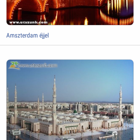
Amszterdam éjjel