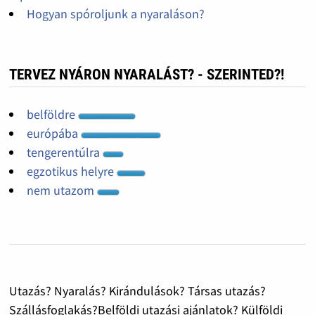
Hogyan spóroljunk a nyaraláson?
TERVEZ NYÁRON NYARALÁST? - SZERINTED?!
belföldre
európába
tengerentúlra
egzotikus helyre
nem utazom
Utazás? Nyaralás? Kirándulások? Társas utazás?
Szállásfoglakás?Belföldi utazási ajánlatok? Külföldi