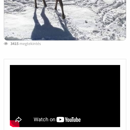
3415
megtekintés