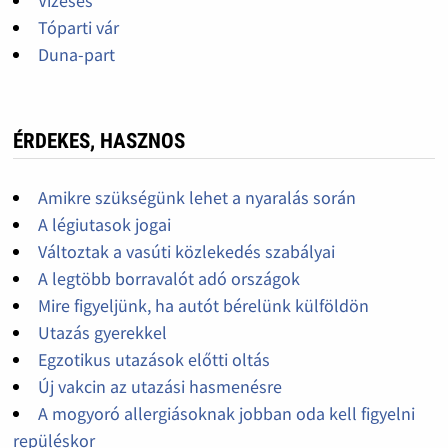
Vízesés
Tóparti vár
Duna-part
ÉRDEKES, HASZNOS
Amikre szükségünk lehet a nyaralás során
A légiutasok jogai
Változtak a vasúti közlekedés szabályai
A legtöbb borravalót adó országok
Mire figyeljünk, ha autót bérelünk külföldön
Utazás gyerekkel
Egzotikus utazások előtti oltás
Új vakcin az utazási hasmenésre
A mogyoró allergiásoknak jobban oda kell figyelni
repüléskor