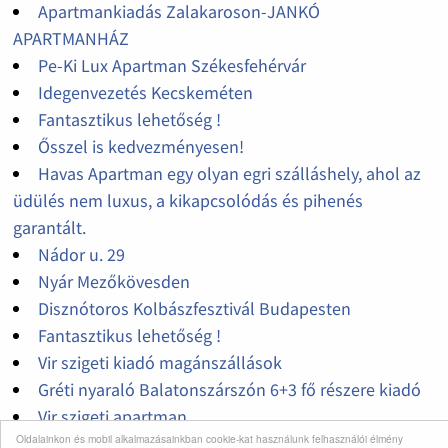
Apartmankiadás Zalakaroson-JANKÓ
APARTMANHÁZ
Pe-Ki Lux Apartman Székesfehérvár
Idegenvezetés Kecskeméten
Fantasztikus lehetőség !
Ősszel is kedvezményesen!
Havas Apartman egy olyan egri szálláshely, ahol az
üdülés nem luxus, a kikapcsolódás és pihenés
garantált.
Nádor u. 29
Nyár Mezőkövesden
Disznótoros Kolbászfesztivál Budapesten
Fantasztikus lehetőség !
Vir szigeti kiadó magánszállások
Gréti nyaraló Balatonszárszón 6+3 fő részere kiadó
Vir szigeti apartman
Oldalainkon és mobil alkalmazásainkban cookie-kat használunk felhasználói élmény
Kiadó 4 fős apartman Dubrovnik központjában,150