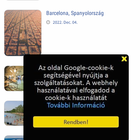
Barcelona, Spanyolország
2022. Dec. 04.
Hagymatikum | Makó fürdő
2022. Nov. 01.
Sándorfalva, Nádastó
2022. Nov. 01.
Hóban gyakran gazdag télen a