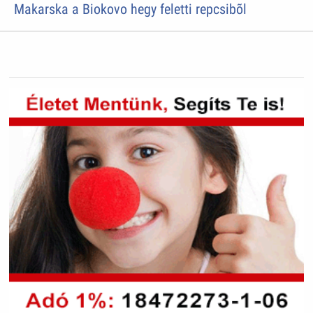
Makarska a Biokovo hegy feletti repcsibõl