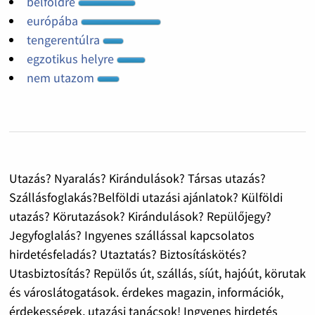
belföldre
európába
tengerentúlra
egzotikus helyre
nem utazom
Utazás? Nyaralás? Kirándulások? Társas utazás?
Szállásfoglakás?Belföldi utazási ajánlatok? Külföldi
utazás? Körutazások? Kirándulások? Repülőjegy?
Jegyfoglalás? Ingyenes szállással kapcsolatos
hirdetésfeladás? Utaztatás? Biztosításkötés?
Utasbiztosítás? Repülős út, szállás, síút, hajóút, körutak
és városlátogatások. érdekes magazin, információk,
érdekességek, utazási tanácsok! Ingyenes hirdetés