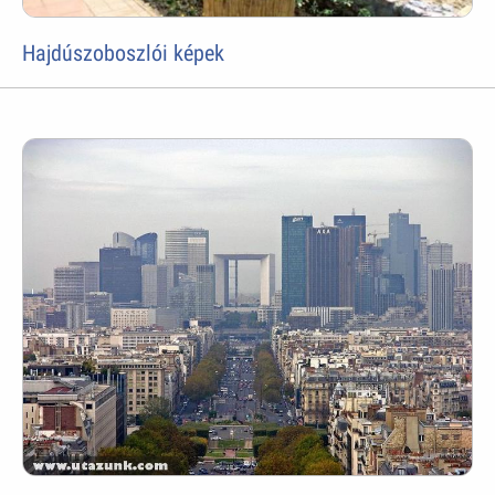
Hajdúszoboszlói képek