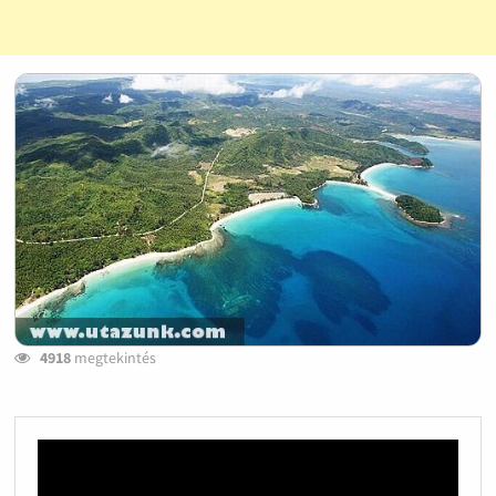
4918
megtekintés