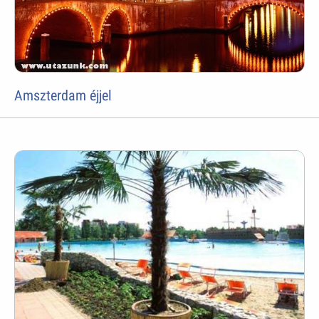
Amszterdam éjjel