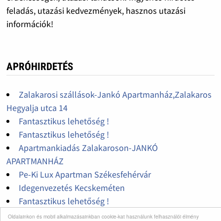
feladás, utazási kedvezmények, hasznos utazási
információk!
APRÓHIRDETÉS
Zalakarosi szállások-Jankó Apartmanház,Zalakaros
Hegyalja utca 14
Fantasztikus lehetőség !
Fantasztikus lehetőség !
Apartmankiadás Zalakaroson-JANKÓ
APARTMANHÁZ
Pe-Ki Lux Apartman Székesfehérvár
Idegenvezetés Kecskeméten
Fantasztikus lehetőség !
Ősszel is kedvezményesen!
Oldalainkon és mobil alkalmazásainkban cookie-kat használunk felhasználói élmény