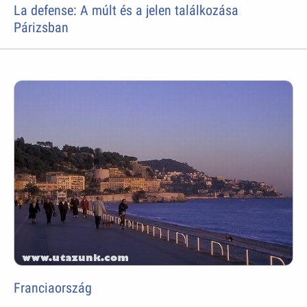
La defense: A múlt és a jelen találkozása
Párizsban
Franciaország