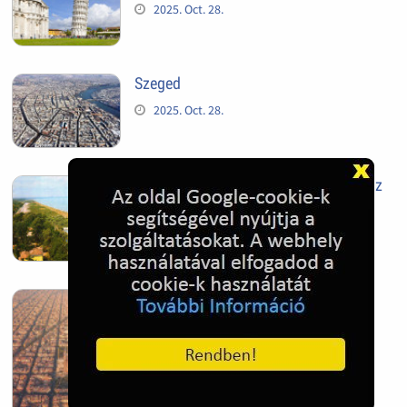
2025. Oct. 28.
Szeged
2025. Oct. 28.
Siófok, mielőtt beépült az Aranypart az
1970-es évek elején
2024. Nov. 17.
Barcelona, Spanyolország
2022. Dec. 04.