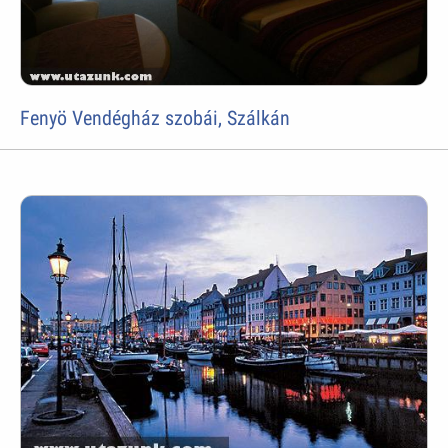
Fenyö Vendégház szobái, Szálkán