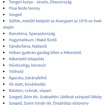
Tengeri kutya - Jesolo, Olaszország
Pisai ferde torony
Szeged
Siófok, mielőtt beépült az Aranypart az 1970-es évek
elején
Barcelona, Spanyolország
Hagymatikum | Makó fürdő
Sándorfalva, Nádastó
Hóban gyakran gazdag télen a Kékestető
Kékestető település
Hűvösvölgy, kisvasút
Telihold
Ágacska, bárányfelhő
Víz alatt, búvárkodás
Balaton, csónak, vízpart
Szeged, Dóm tér, Szabadtéri Játékok színpadi látkép
Szeged, Szent István tér, Öreghölgy víztorony