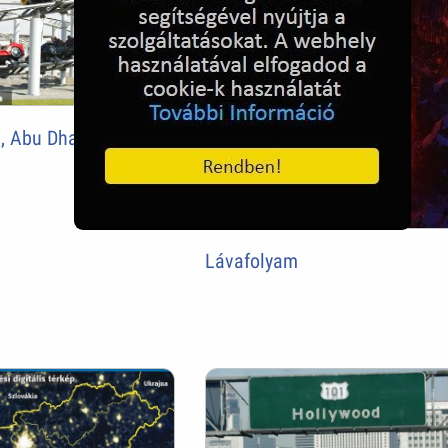
d, Abu Dhabi
Lávafolyam