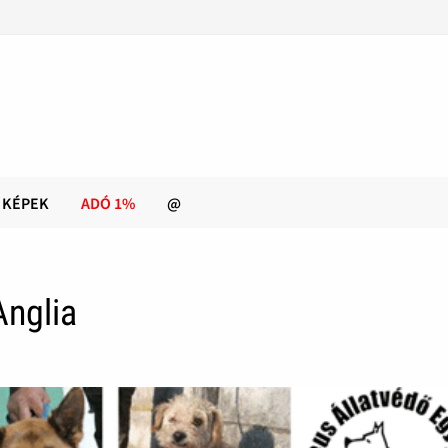
KÉPEK
ADÓ 1%
@
Anglia