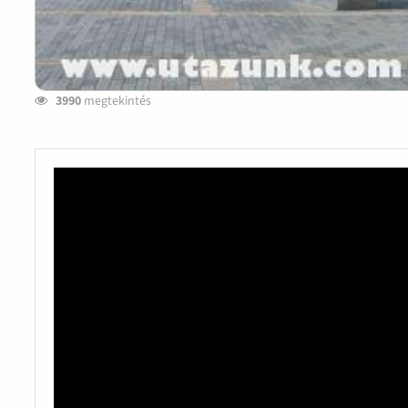
3990
megtekintés