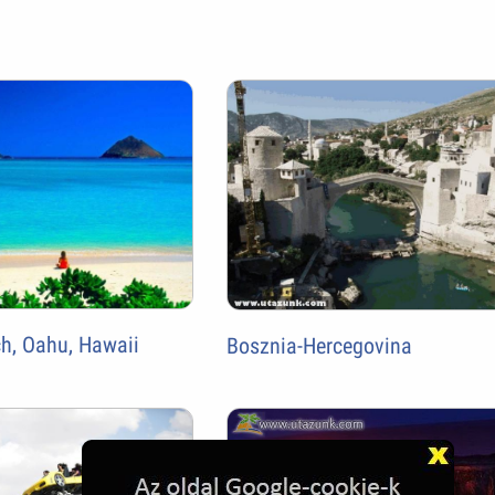
h, Oahu, Hawaii
Bosznia-Hercegovina