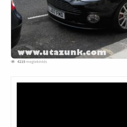
4219
megtekintés