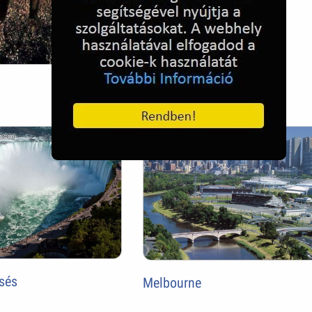
sés
Melbourne