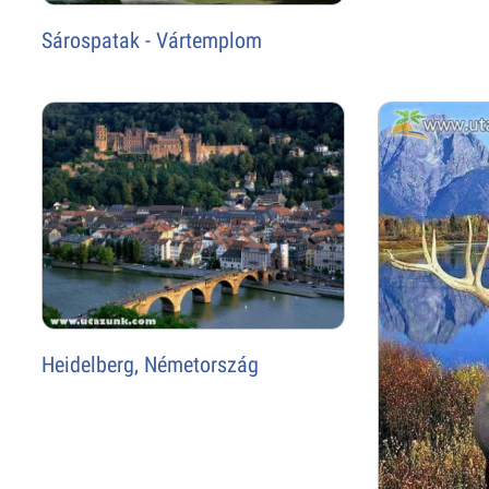
Sárospatak - Vártemplom
Heidelberg, Németország