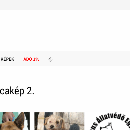
KÉPEK
ADÓ 1%
@
cakép 2.