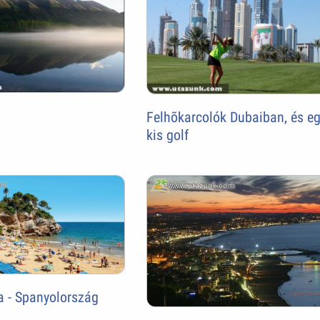
Felhõkarcolók Dubaiban, és e
kis golf
a - Spanyolország