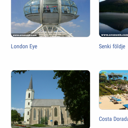
London Eye
Senki földje
Costa Dorad