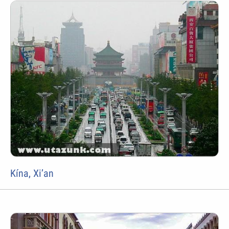
Kína, Xi’an