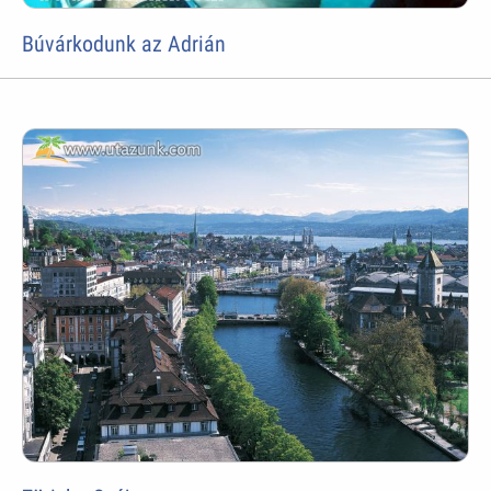
Búvárkodunk az Adrián