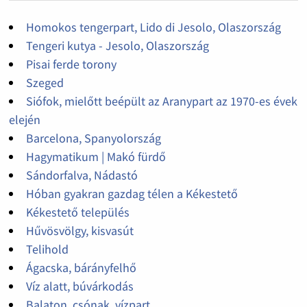
Homokos tengerpart, Lido di Jesolo, Olaszország
Tengeri kutya - Jesolo, Olaszország
Pisai ferde torony
Szeged
Siófok, mielőtt beépült az Aranypart az 1970-es évek
elején
Barcelona, Spanyolország
Hagymatikum | Makó fürdő
Sándorfalva, Nádastó
Hóban gyakran gazdag télen a Kékestető
Kékestető település
Hűvösvölgy, kisvasút
Telihold
Ágacska, bárányfelhő
Víz alatt, búvárkodás
Balaton, csónak, vízpart