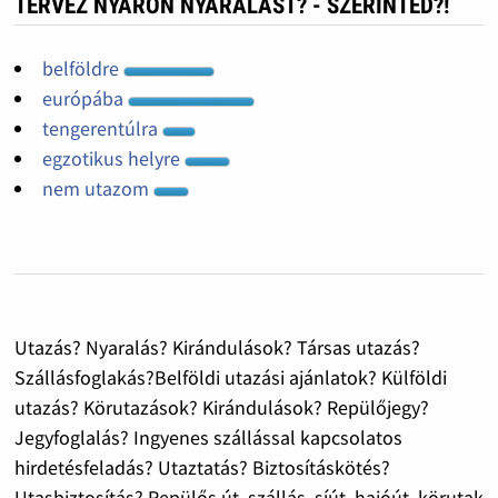
TERVEZ NYÁRON NYARALÁST? - SZERINTED?!
belföldre
európába
tengerentúlra
egzotikus helyre
nem utazom
Utazás? Nyaralás? Kirándulások? Társas utazás?
Szállásfoglakás?Belföldi utazási ajánlatok? Külföldi
utazás? Körutazások? Kirándulások? Repülőjegy?
Jegyfoglalás? Ingyenes szállással kapcsolatos
hirdetésfeladás? Utaztatás? Biztosításkötés?
Utasbiztosítás? Repülős út, szállás, síút, hajóút, körutak