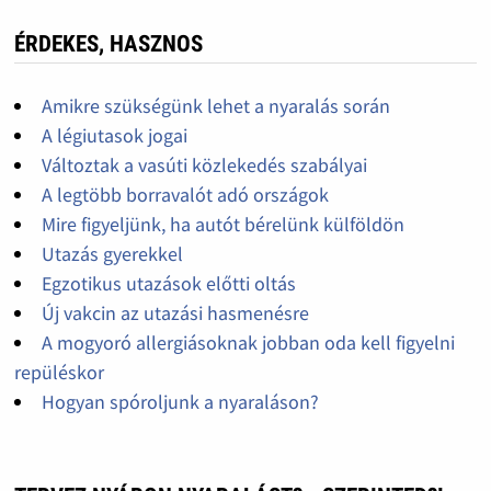
ÉRDEKES, HASZNOS
Amikre szükségünk lehet a nyaralás során
A légiutasok jogai
Változtak a vasúti közlekedés szabályai
A legtöbb borravalót adó országok
Mire figyeljünk, ha autót bérelünk külföldön
Utazás gyerekkel
Egzotikus utazások előtti oltás
Új vakcin az utazási hasmenésre
A mogyoró allergiásoknak jobban oda kell figyelni
repüléskor
Hogyan spóroljunk a nyaraláson?