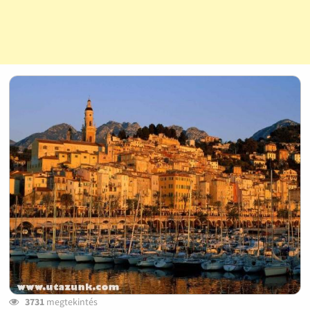
3731
megtekintés