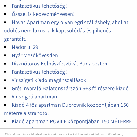
Fantasztikus lehetőség !
Ősszel is kedvezményesen!
Havas Apartman egy olyan egri szálláshely, ahol az
üdülés nem luxus, a kikapcsolódás és pihenés
garantált.
Nádor u. 29
Nyár Mezőkövesden
Disznótoros Kolbászfesztivál Budapesten
Fantasztikus lehetőség !
Vir szigeti kiadó magánszállások
Gréti nyaraló Balatonszárszón 6+3 fő részere kiadó
Vir szigeti apartman
Kiadó 4 fős apartman Dubrovnik központjában,150
méterre a strandtól
Kiadó apartman POVILE központjában 150 MÉTERRE
A STRANDTÓL
Oldalainkon és mobil alkalmazásainkban cookie-kat használunk felhasználói élmény