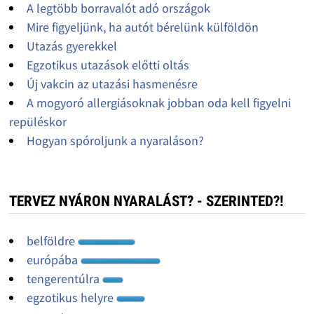
A legtöbb borravalót adó országok
Mire figyeljünk, ha autót bérelünk külföldön
Utazás gyerekkel
Egzotikus utazások előtti oltás
Új vakcin az utazási hasmenésre
A mogyoró allergiásoknak jobban oda kell figyelni
repüléskor
Hogyan spóroljunk a nyaraláson?
TERVEZ NYÁRON NYARALÁST? - SZERINTED?!
belföldre
európába
tengerentúlra
egzotikus helyre