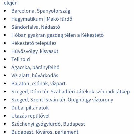
elején
Barcelona, Spanyolország
Hagymatikum | Makó fürdő
Sándorfalva, Nádastó
Hóban gyakran gazdag télen a Kékestető
Kékestető település
Hűvösvölgy, kisvasút
Telihold
Ágacska, bárányfelhő
Víz alatt, búvárkodás
Balaton, csónak, vízpart
Szeged, Dóm tér, Szabadtéri Játékok színpadi látkép
Szeged, Szent István tér, Öreghölgy víztorony
Dubai pillanatok
Utazás repülővel
Széchenyi gyógyfürdő, Budapest
Budapest, főváros, parlament