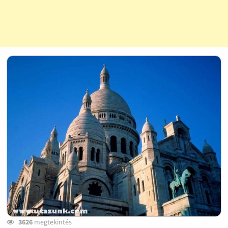
3626
megtekintés