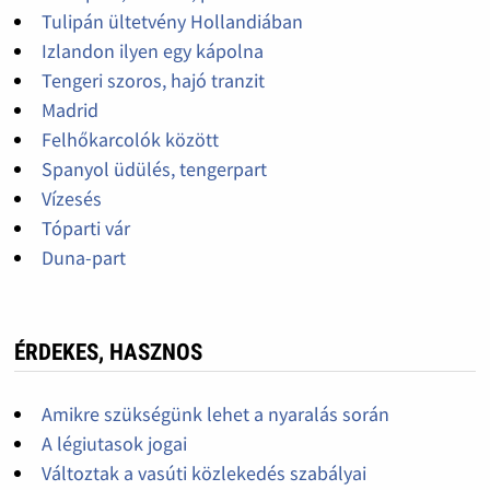
Tulipán ültetvény Hollandiában
Izlandon ilyen egy kápolna
Tengeri szoros, hajó tranzit
Madrid
Felhőkarcolók között
Spanyol üdülés, tengerpart
Vízesés
Tóparti vár
Duna-part
ÉRDEKES, HASZNOS
Amikre szükségünk lehet a nyaralás során
A légiutasok jogai
Változtak a vasúti közlekedés szabályai