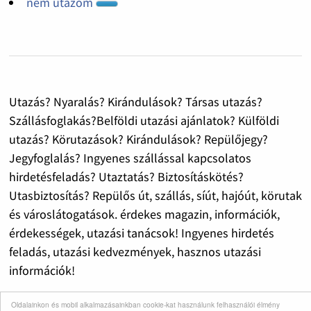
nem utazom
Utazás? Nyaralás? Kirándulások? Társas utazás?
Szállásfoglakás?Belföldi utazási ajánlatok? Külföldi
utazás? Körutazások? Kirándulások? Repülőjegy?
Jegyfoglalás? Ingyenes szállással kapcsolatos
hirdetésfeladás? Utaztatás? Biztosításkötés?
Utasbiztosítás? Repülős út, szállás, síút, hajóút, körutak
és városlátogatások. érdekes magazin, információk,
érdekességek, utazási tanácsok! Ingyenes hirdetés
feladás, utazási kedvezmények, hasznos utazási
információk!
Oldalainkon és mobil alkalmazásainkban cookie-kat használunk felhasználói élmény