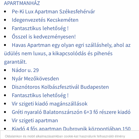
APARTMANHÁZ
Pe-Ki Lux Apartman Székesfehérvár
Idegenvezetés Kecskeméten
Fantasztikus lehetőség !
Ősszel is kedvezményesen!
Havas Apartman egy olyan egri szálláshely, ahol az
üdülés nem luxus, a kikapcsolódás és pihenés
garantált.
Nádor u. 29
Nyár Mezőkövesden
Disznótoros Kolbászfesztivál Budapesten
Fantasztikus lehetőség !
Vir szigeti kiadó magánszállások
Gréti nyaraló Balatonszárszón 6+3 fő részere kiadó
Vir szigeti apartman
Kiadó 4 fős apartman Dubrovnik központjában,150
méterre a strandtól
Oldalainkon és mobil alkalmazásainkban cookie-kat használunk felhasználói élmény