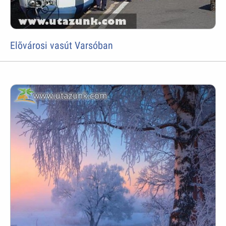
Elõvárosi vasút Varsóban