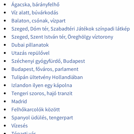
Ágacska, bárányfelhő
Víz alatt, búvárkodás
Balaton, csónak, vízpart
Szeged, Dóm tér, Szabadtéri Játékok színpadi látkép
Szeged, Szent István tér, Öreghölgy víztorony
Dubai pillanatok
Utazás repülővel
Széchenyi gyógyfürdő, Budapest
Budapest, főváros, parlament
Tulipán ültetvény Hollandiában
Izlandon ilyen egy kápolna
Tengeri szoros, hajó tranzit
Madrid
Felhőkarcolók között
Spanyol üdülés, tengerpart
Vízesés
Tóparti vár