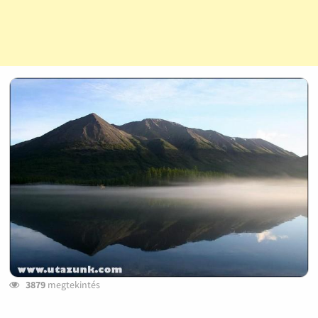
3879
megtekintés