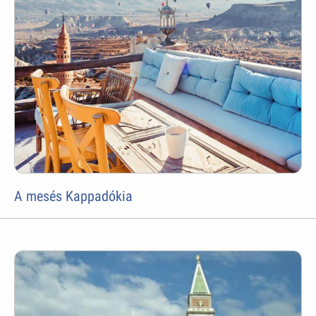
A mesés Kappadókia