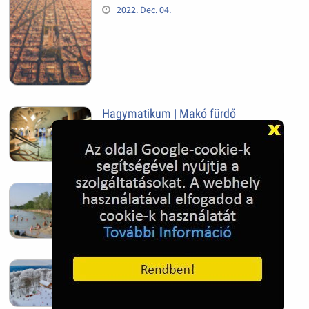
2022. Dec. 04.
Hagymatikum | Makó fürdő
2022. Nov. 01.
Sándorfalva, Nádastó
2022. Nov. 01.
Hóban gyakran gazdag télen a
Kékestető
2022. Nov. 01.