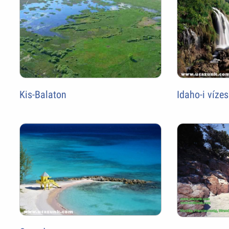
Kis-Balaton
Idaho-i víze