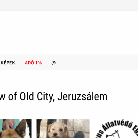
KÉPEK
ADÓ 1%
@
w of Old City, Jeruzsálem