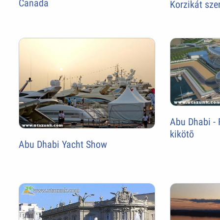
Canada
Korzikát sze
Abu Dhabi - 
kikötõ
Abu Dhabi Yacht Show