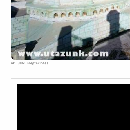
3861
megtekintés