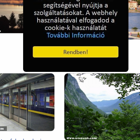
Neszebár - Bulgária