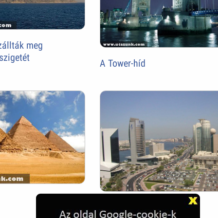
zállták meg
szigetét
A Tower-híd
Dubai látványa.