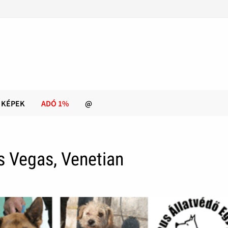
KÉPEK
ADÓ 1%
@
s Vegas, Venetian