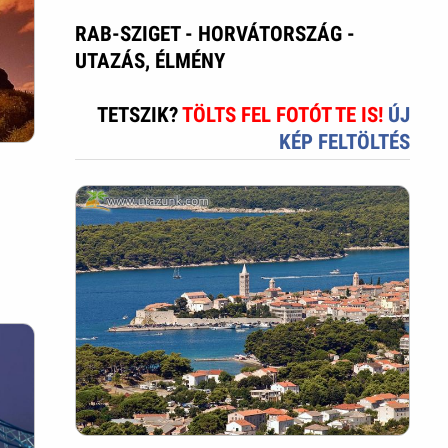
RAB-SZIGET - HORVÁTORSZÁG -
UTAZÁS, ÉLMÉNY
TETSZIK?
TÖLTS FEL FOTÓT TE IS!
ÚJ
KÉP FELTÖLTÉS