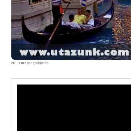
3382
megtekintés