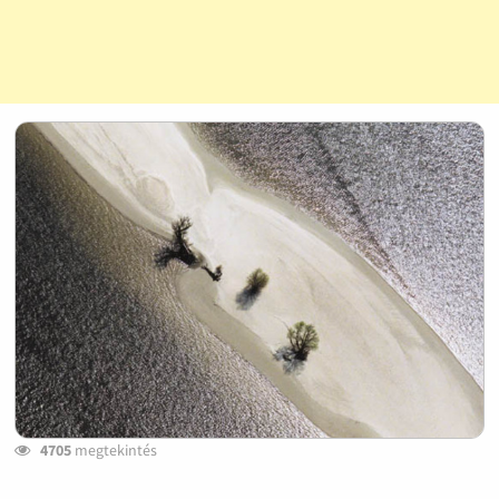
4705
megtekintés