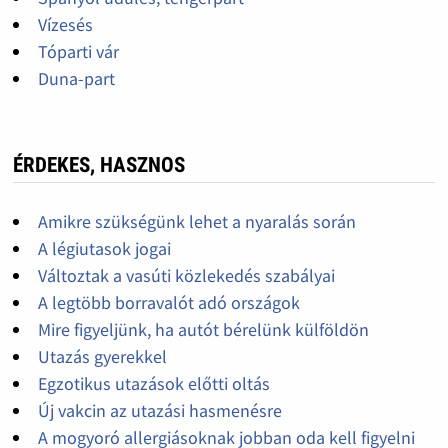
Vízesés
Tóparti vár
Duna-part
ÉRDEKES, HASZNOS
Amikre szükségünk lehet a nyaralás során
A légiutasok jogai
Változtak a vasúti közlekedés szabályai
A legtöbb borravalót adó országok
Mire figyeljünk, ha autót bérelünk külföldön
Utazás gyerekkel
Egzotikus utazások előtti oltás
Új vakcin az utazási hasmenésre
A mogyoró allergiásoknak jobban oda kell figyelni