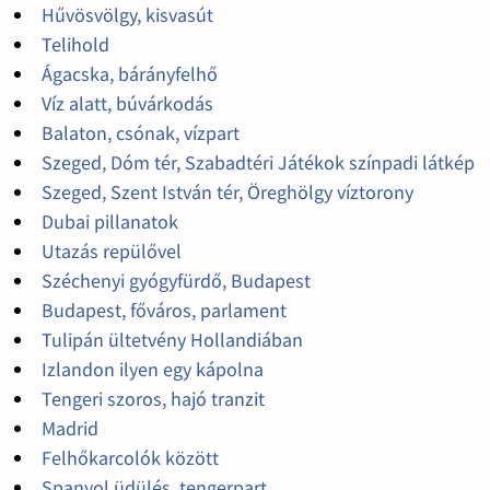
Hűvösvölgy, kisvasút
Telihold
Ágacska, bárányfelhő
Víz alatt, búvárkodás
Balaton, csónak, vízpart
Szeged, Dóm tér, Szabadtéri Játékok színpadi látkép
Szeged, Szent István tér, Öreghölgy víztorony
Dubai pillanatok
Utazás repülővel
Széchenyi gyógyfürdő, Budapest
Budapest, főváros, parlament
Tulipán ültetvény Hollandiában
Izlandon ilyen egy kápolna
Tengeri szoros, hajó tranzit
Madrid
Felhőkarcolók között
Spanyol üdülés, tengerpart