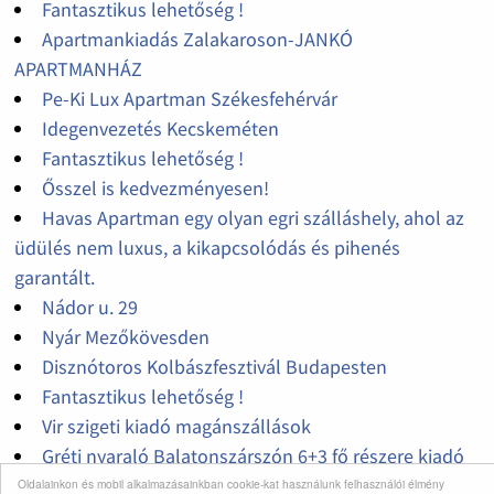
Fantasztikus lehetőség !
Apartmankiadás Zalakaroson-JANKÓ
APARTMANHÁZ
Pe-Ki Lux Apartman Székesfehérvár
Idegenvezetés Kecskeméten
Fantasztikus lehetőség !
Ősszel is kedvezményesen!
Havas Apartman egy olyan egri szálláshely, ahol az
üdülés nem luxus, a kikapcsolódás és pihenés
garantált.
Nádor u. 29
Nyár Mezőkövesden
Disznótoros Kolbászfesztivál Budapesten
Fantasztikus lehetőség !
Vir szigeti kiadó magánszállások
Gréti nyaraló Balatonszárszón 6+3 fő részere kiadó
Vir szigeti apartman
Oldalainkon és mobil alkalmazásainkban cookie-kat használunk felhasználói élmény