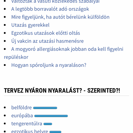
Változtak a vasúti közlekedés szabályai
A legtöbb borravalót adó országok
Mire figyeljünk, ha autót bérelünk külföldön
Utazás gyerekkel
Egzotikus utazások előtti oltás
Új vakcin az utazási hasmenésre
A mogyoró allergiásoknak jobban oda kell figyelni
repüléskor
Hogyan spóroljunk a nyaraláson?
TERVEZ NYÁRON NYARALÁST? - SZERINTED?!
belföldre
európába
tengerentúlra
egzotikus helyre