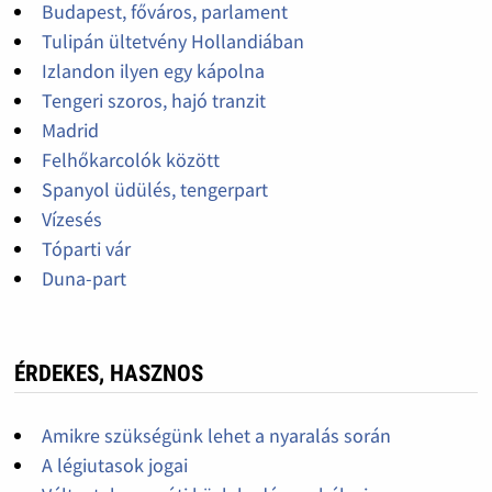
Budapest, főváros, parlament
Tulipán ültetvény Hollandiában
Izlandon ilyen egy kápolna
Tengeri szoros, hajó tranzit
Madrid
Felhőkarcolók között
Spanyol üdülés, tengerpart
Vízesés
Tóparti vár
Duna-part
ÉRDEKES, HASZNOS
Amikre szükségünk lehet a nyaralás során
A légiutasok jogai