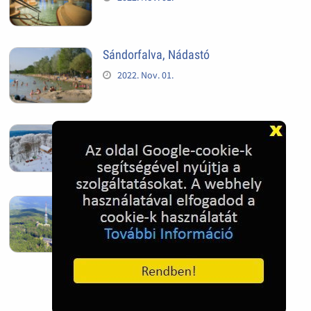
Sándorfalva, Nádastó
2022. Nov. 01.
Hóban gyakran gazdag télen a
Kékestető
2022. Nov. 01.
Kékestető település
2022. Nov. 01.