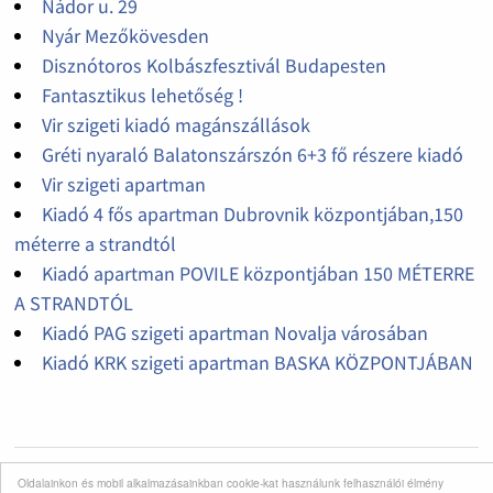
Nádor u. 29
Nyár Mezőkövesden
Disznótoros Kolbászfesztivál Budapesten
Fantasztikus lehetőség !
Vir szigeti kiadó magánszállások
Gréti nyaraló Balatonszárszón 6+3 fő részere kiadó
Vir szigeti apartman
Kiadó 4 fős apartman Dubrovnik központjában,150
méterre a strandtól
Kiadó apartman POVILE központjában 150 MÉTERRE
A STRANDTÓL
Kiadó PAG szigeti apartman Novalja városában
Kiadó KRK szigeti apartman BASKA KÖZPONTJÁBAN
Oldalainkon és mobil alkalmazásainkban cookie-kat használunk felhasználói élmény