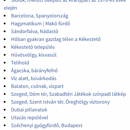
elején
Barcelona, Spanyolország
Hagymatikum | Makó fürdő
Sándorfalva, Nádastó
Hóban gyakran gazdag télen a Kékestető
Kékestető település
Hűvösvölgy, kisvasút
Telihold
Ágacska, bárányfelhő
Víz alatt, búvárkodás
Balaton, csónak, vízpart
Szeged, Dóm tér, Szabadtéri Játékok színpadi látkép
Szeged, Szent István tér, Öreghölgy víztorony
Dubai pillanatok
Utazás repülővel
Széchenyi gyógyfürdő, Budapest