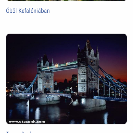
Öböl Kefalóniában