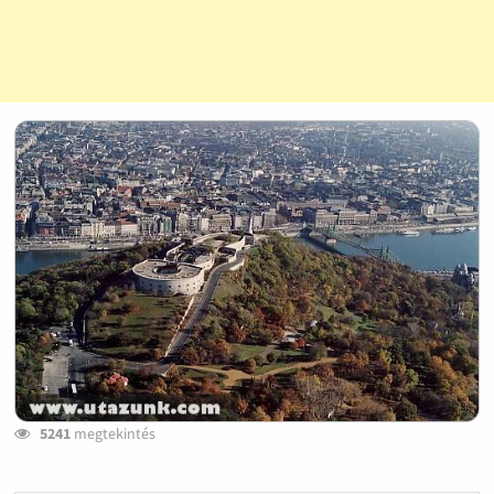
5241
megtekintés