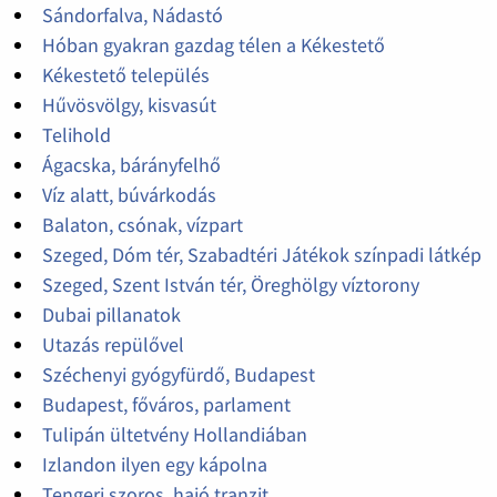
Sándorfalva, Nádastó
Hóban gyakran gazdag télen a Kékestető
Kékestető település
Hűvösvölgy, kisvasút
Telihold
Ágacska, bárányfelhő
Víz alatt, búvárkodás
Balaton, csónak, vízpart
Szeged, Dóm tér, Szabadtéri Játékok színpadi látkép
Szeged, Szent István tér, Öreghölgy víztorony
Dubai pillanatok
Utazás repülővel
Széchenyi gyógyfürdő, Budapest
Budapest, főváros, parlament
Tulipán ültetvény Hollandiában
Izlandon ilyen egy kápolna
Tengeri szoros, hajó tranzit