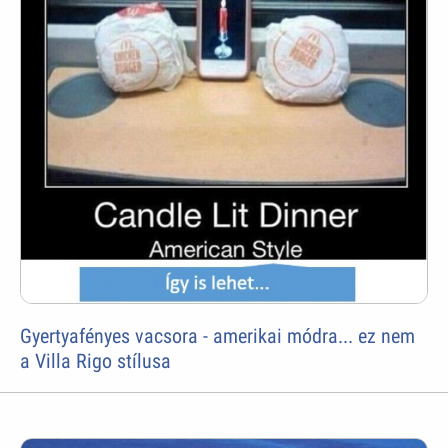
Gyertyafényes vacsora - amerikai módra... ez nem
a Villa Rigo stílusa