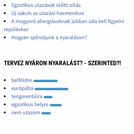
Egzotikus utazások előtti oltás
Új vakcin az utazási hasmenésre
A mogyoró allergiásoknak jobban oda kell figyelni
repüléskor
Hogyan spóroljunk a nyaraláson?
TERVEZ NYÁRON NYARALÁST? - SZERINTED?!
belföldre
európába
tengerentúlra
egzotikus helyre
nem utazom