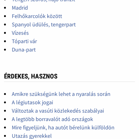
Madrid
Felhőkarcolók között
Spanyol üdülés, tengerpart
Vízesés
Tóparti vár
Duna-part
ÉRDEKES, HASZNOS
Amikre szükségünk lehet a nyaralás során
A légiutasok jogai
Változtak a vasúti közlekedés szabályai
A legtöbb borravalót adó országok
Mire figyeljünk, ha autót bérelünk külföldön
Utazás gyerekkel