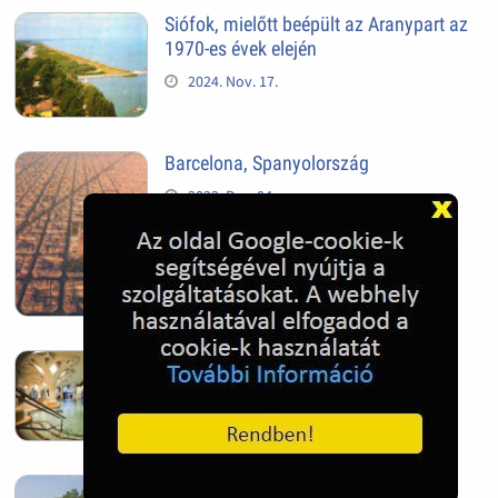
Siófok, mielőtt beépült az Aranypart az
1970-es évek elején
2024. Nov. 17.
Barcelona, Spanyolország
2022. Dec. 04.
Hagymatikum | Makó fürdő
2022. Nov. 01.
Sándorfalva, Nádastó