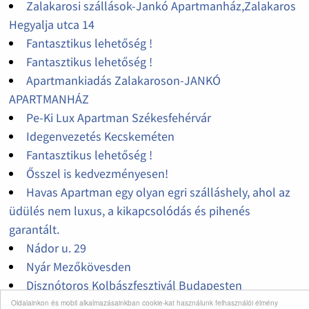
Zalakarosi szállások-Jankó Apartmanház,Zalakaros
Hegyalja utca 14
Fantasztikus lehetőség !
Fantasztikus lehetőség !
Apartmankiadás Zalakaroson-JANKÓ
APARTMANHÁZ
Pe-Ki Lux Apartman Székesfehérvár
Idegenvezetés Kecskeméten
Fantasztikus lehetőség !
Ősszel is kedvezményesen!
Havas Apartman egy olyan egri szálláshely, ahol az
üdülés nem luxus, a kikapcsolódás és pihenés
garantált.
Nádor u. 29
Nyár Mezőkövesden
Disznótoros Kolbászfesztivál Budapesten
Fantasztikus lehetőség !
Oldalainkon és mobil alkalmazásainkban cookie-kat használunk felhasználói élmény