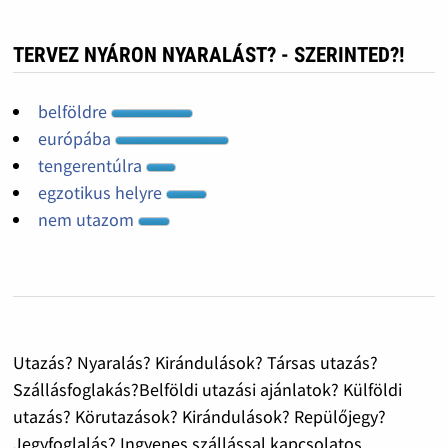
TERVEZ NYÁRON NYARALÁST? - SZERINTED?!
belföldre
európába
tengerentúlra
egzotikus helyre
nem utazom
Utazás? Nyaralás? Kirándulások? Társas utazás?
Szállásfoglakás?Belföldi utazási ajánlatok? Külföldi
utazás? Körutazások? Kirándulások? Repülőjegy?
Jegyfoglalás? Ingyenes szállással kapcsolatos