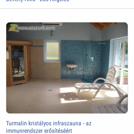
Turmalin kristályos infraszauna - az
immunrendszer erősítéséért