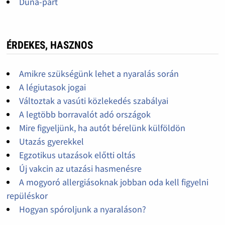
Duna-part
ÉRDEKES, HASZNOS
Amikre szükségünk lehet a nyaralás során
A légiutasok jogai
Változtak a vasúti közlekedés szabályai
A legtöbb borravalót adó országok
Mire figyeljünk, ha autót bérelünk külföldön
Utazás gyerekkel
Egzotikus utazások előtti oltás
Új vakcin az utazási hasmenésre
A mogyoró allergiásoknak jobban oda kell figyelni
repüléskor
Hogyan spóroljunk a nyaraláson?