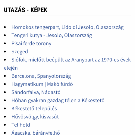
UTAZÁS - KÉPEK
Homokos tengerpart, Lido di Jesolo, Olaszország
Tengeri kutya - Jesolo, Olaszország
Pisai ferde torony
Szeged
Siófok, mielőtt beépült az Aranypart az 1970-es évek
elején
Barcelona, Spanyolország
Hagymatikum | Makó fürdő
Sándorfalva, Nádastó
Hóban gyakran gazdag télen a Kékestető
Kékestető település
Hűvösvölgy, kisvasút
Telihold
Ágacska, bárányfelhő