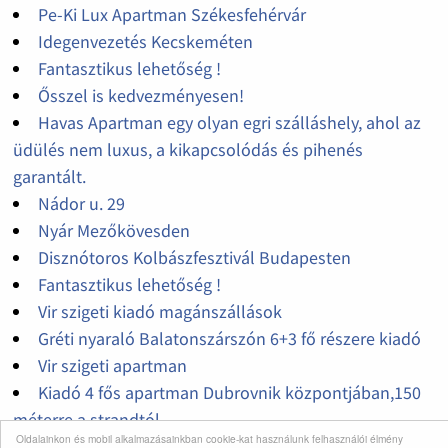
Pe-Ki Lux Apartman Székesfehérvár
Idegenvezetés Kecskeméten
Fantasztikus lehetőség !
Ősszel is kedvezményesen!
Havas Apartman egy olyan egri szálláshely, ahol az
üdülés nem luxus, a kikapcsolódás és pihenés
garantált.
Nádor u. 29
Nyár Mezőkövesden
Disznótoros Kolbászfesztivál Budapesten
Fantasztikus lehetőség !
Vir szigeti kiadó magánszállások
Gréti nyaraló Balatonszárszón 6+3 fő részere kiadó
Vir szigeti apartman
Kiadó 4 fős apartman Dubrovnik központjában,150
méterre a strandtól
Oldalainkon és mobil alkalmazásainkban cookie-kat használunk felhasználói élmény
Kiadó apartman POVILE központjában 150 MÉTERRE