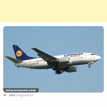
3660
megtekintés