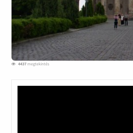
4437
megtekintés