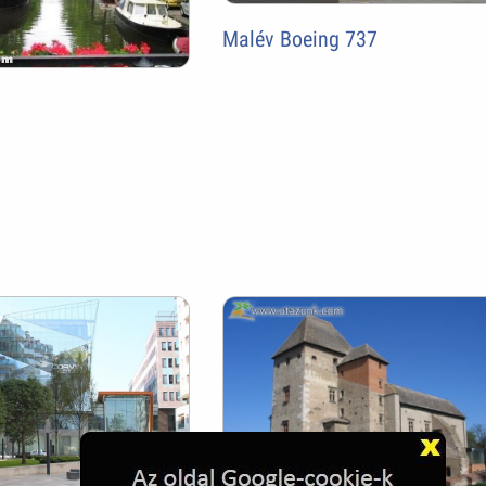
Malév Boeing 737