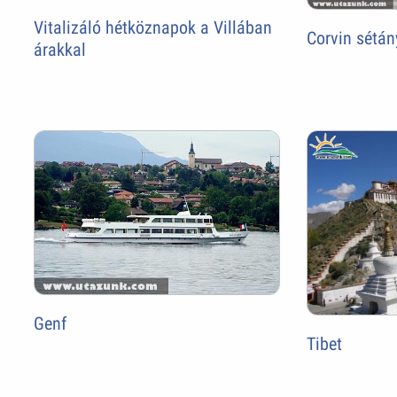
Vitalizáló hétköznapok a Villában
Corvin sétá
árakkal
Genf
Tibet