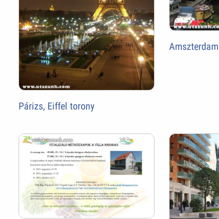
Amszterdam
Párizs, Eiffel torony