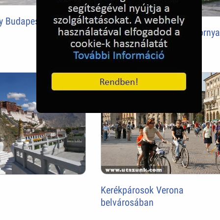
ny Budapest
Magyarországon: Simontornya
vár
Kerékpárosok Verona
belvárosában