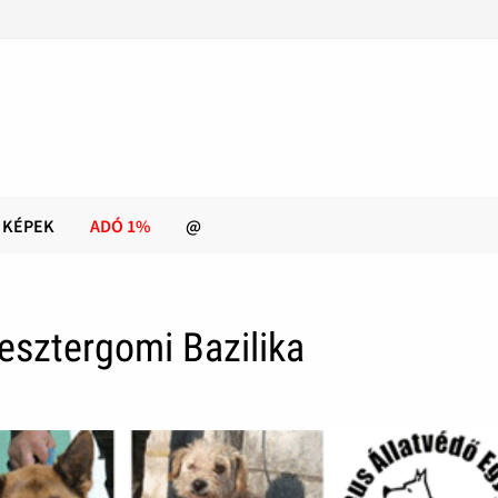
KÉPEK
ADÓ 1%
@
esztergomi Bazilika