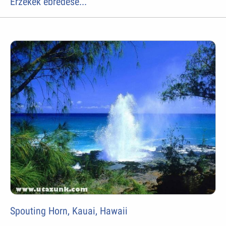
Érzékek ébredése...
Spouting Horn, Kauai, Hawaii