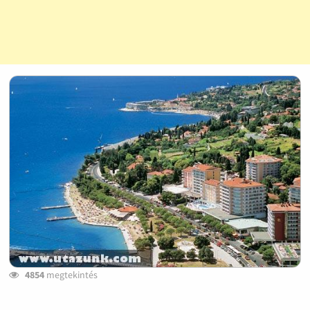
4854
megtekintés