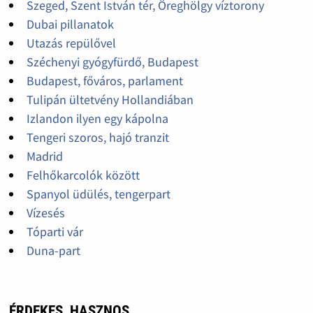
Szeged, Szent István tér, Öreghölgy víztorony
Dubai pillanatok
Utazás repülővel
Széchenyi gyógyfürdő, Budapest
Budapest, főváros, parlament
Tulipán ültetvény Hollandiában
Izlandon ilyen egy kápolna
Tengeri szoros, hajó tranzit
Madrid
Felhőkarcolók között
Spanyol üdülés, tengerpart
Vízesés
Tóparti vár
Duna-part
ÉRDEKES, HASZNOS