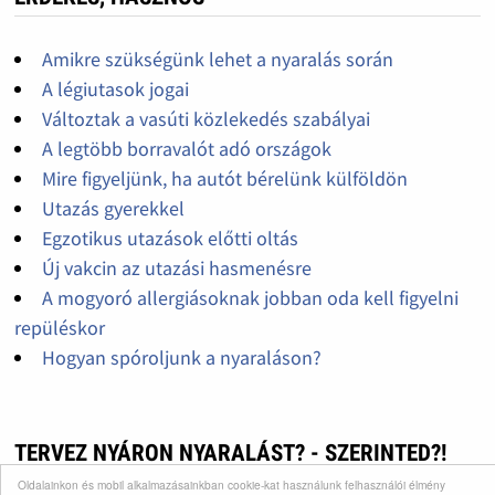
Amikre szükségünk lehet a nyaralás során
A légiutasok jogai
Változtak a vasúti közlekedés szabályai
A legtöbb borravalót adó országok
Mire figyeljünk, ha autót bérelünk külföldön
Utazás gyerekkel
Egzotikus utazások előtti oltás
Új vakcin az utazási hasmenésre
A mogyoró allergiásoknak jobban oda kell figyelni
repüléskor
Hogyan spóroljunk a nyaraláson?
TERVEZ NYÁRON NYARALÁST? - SZERINTED?!
Oldalainkon és mobil alkalmazásainkban cookie-kat használunk felhasználói élmény