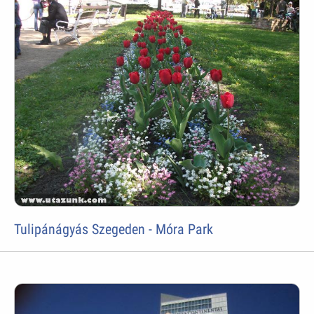
Tulipánágyás Szegeden - Móra Park