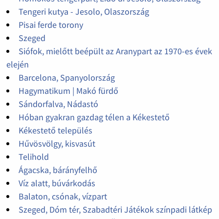
Tengeri kutya - Jesolo, Olaszország
Pisai ferde torony
Szeged
Siófok, mielőtt beépült az Aranypart az 1970-es évek
elején
Barcelona, Spanyolország
Hagymatikum | Makó fürdő
Sándorfalva, Nádastó
Hóban gyakran gazdag télen a Kékestető
Kékestető település
Hűvösvölgy, kisvasút
Telihold
Ágacska, bárányfelhő
Víz alatt, búvárkodás
Balaton, csónak, vízpart
Szeged, Dóm tér, Szabadtéri Játékok színpadi látkép