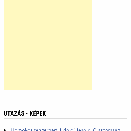
UTAZÁS - KÉPEK
Homokos tengerpart, Lido di Jesolo, Olaszország