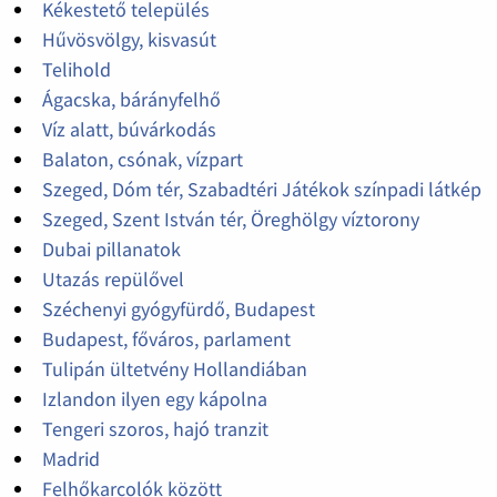
Kékestető település
Hűvösvölgy, kisvasút
Telihold
Ágacska, bárányfelhő
Víz alatt, búvárkodás
Balaton, csónak, vízpart
Szeged, Dóm tér, Szabadtéri Játékok színpadi látkép
Szeged, Szent István tér, Öreghölgy víztorony
Dubai pillanatok
Utazás repülővel
Széchenyi gyógyfürdő, Budapest
Budapest, főváros, parlament
Tulipán ültetvény Hollandiában
Izlandon ilyen egy kápolna
Tengeri szoros, hajó tranzit
Madrid
Felhőkarcolók között