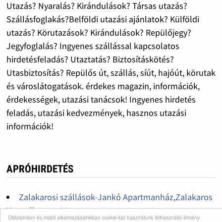
Utazás? Nyaralás? Kirándulások? Társas utazás?
Szállásfoglakás?Belföldi utazási ajánlatok? Külföldi
utazás? Körutazások? Kirándulások? Repülőjegy?
Jegyfoglalás? Ingyenes szállással kapcsolatos
hirdetésfeladás? Utaztatás? Biztosításkötés?
Utasbiztosítás? Repülős út, szállás, síút, hajóút, körutak
és városlátogatások. érdekes magazin, információk,
érdekességek, utazási tanácsok! Ingyenes hirdetés
feladás, utazási kedvezmények, hasznos utazási
információk!
APRÓHIRDETÉS
Zalakarosi szállások-Jankó Apartmanház,Zalakaros
Hegyalja utca 14
Oldalainkon és mobil alkalmazásainkban cookie-kat használunk felhasználói élmény