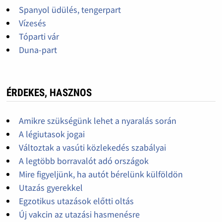
Spanyol üdülés, tengerpart
Vízesés
Tóparti vár
Duna-part
ÉRDEKES, HASZNOS
Amikre szükségünk lehet a nyaralás során
A légiutasok jogai
Változtak a vasúti közlekedés szabályai
A legtöbb borravalót adó országok
Mire figyeljünk, ha autót bérelünk külföldön
Utazás gyerekkel
Egzotikus utazások előtti oltás
Új vakcin az utazási hasmenésre