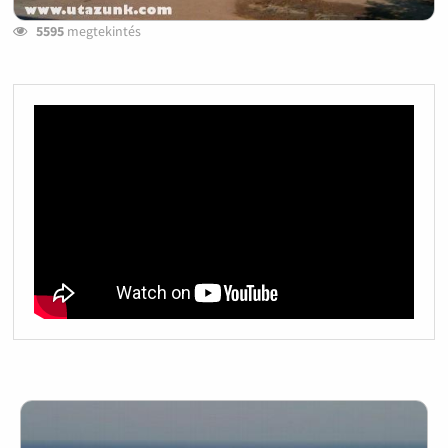
5595
megtekintés