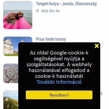
Tengeri kutya - Jesolo, Olaszország
2025. Oct. 28.
Pisai ferde torony
2025. Oct. 28.
Szeged
2025. Oct. 28.
Siófok, mielőtt beépült az Aranypart az
1970-es évek elején
2024. Nov. 17.