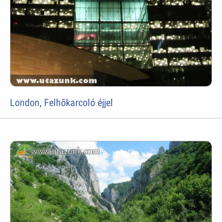
London, Felhõkarcoló éjjel