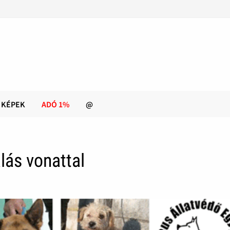
KÉPEK
ADÓ 1%
@
lás vonattal