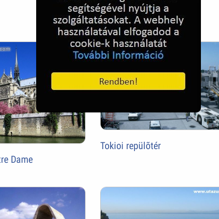
Freedom Tower
Tokioi repülõtér
tre Dame