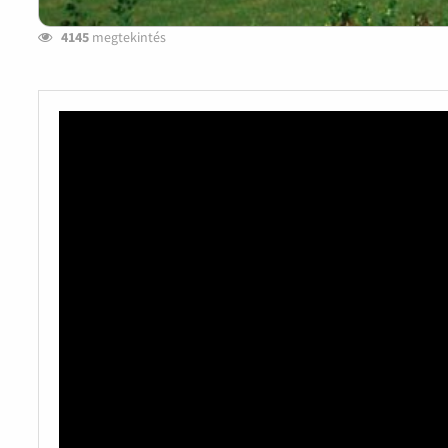
4145
megtekintés