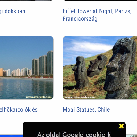
égi dokkban
Eiffel Tower at Night, Párizs,
Franciaország
elhõkarcolók és
Moai Statues, Chile