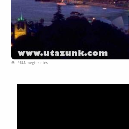
4613
megtekintés