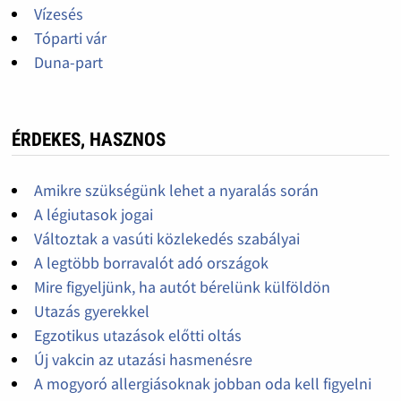
Vízesés
Tóparti vár
Duna-part
ÉRDEKES, HASZNOS
Amikre szükségünk lehet a nyaralás során
A légiutasok jogai
Változtak a vasúti közlekedés szabályai
A legtöbb borravalót adó országok
Mire figyeljünk, ha autót bérelünk külföldön
Utazás gyerekkel
Egzotikus utazások előtti oltás
Új vakcin az utazási hasmenésre
A mogyoró allergiásoknak jobban oda kell figyelni