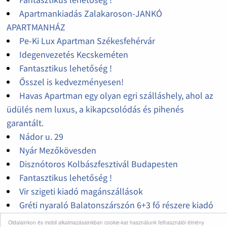
Apartmankiadás Zalakaroson-JANKÓ
APARTMANHÁZ
Pe-Ki Lux Apartman Székesfehérvár
Idegenvezetés Kecskeméten
Fantasztikus lehetőség !
Ősszel is kedvezményesen!
Havas Apartman egy olyan egri szálláshely, ahol az
üdülés nem luxus, a kikapcsolódás és pihenés
garantált.
Nádor u. 29
Nyár Mezőkövesden
Disznótoros Kolbászfesztivál Budapesten
Fantasztikus lehetőség !
Vir szigeti kiadó magánszállások
Gréti nyaraló Balatonszárszón 6+3 fő részere kiadó
Vir szigeti apartman
Oldalainkon és mobil alkalmazásainkban cookie-kat használunk felhasználói élmény