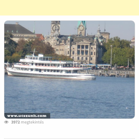
3972
megtekintés