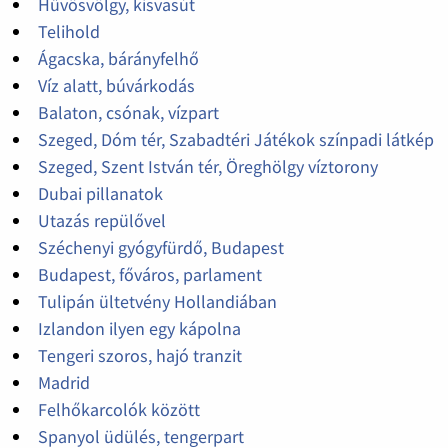
Hűvösvölgy, kisvasút
Telihold
Ágacska, bárányfelhő
Víz alatt, búvárkodás
Balaton, csónak, vízpart
Szeged, Dóm tér, Szabadtéri Játékok színpadi látkép
Szeged, Szent István tér, Öreghölgy víztorony
Dubai pillanatok
Utazás repülővel
Széchenyi gyógyfürdő, Budapest
Budapest, főváros, parlament
Tulipán ültetvény Hollandiában
Izlandon ilyen egy kápolna
Tengeri szoros, hajó tranzit
Madrid
Felhőkarcolók között
Spanyol üdülés, tengerpart