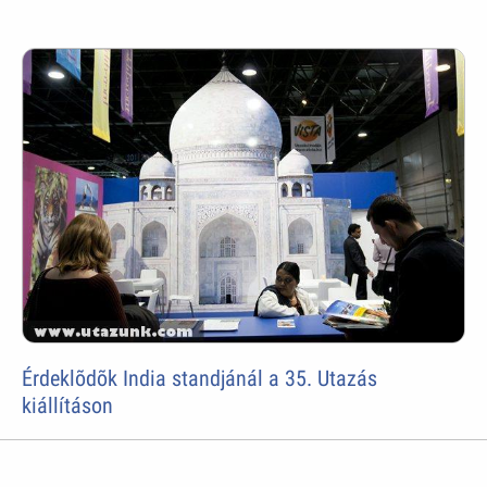
Érdeklõdõk India standjánál a 35. Utazás
kiállításon