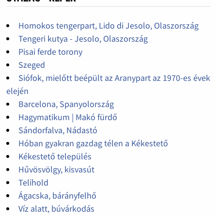
Homokos tengerpart, Lido di Jesolo, Olaszország
Tengeri kutya - Jesolo, Olaszország
Pisai ferde torony
Szeged
Siófok, mielőtt beépült az Aranypart az 1970-es évek
elején
Barcelona, Spanyolország
Hagymatikum | Makó fürdő
Sándorfalva, Nádastó
Hóban gyakran gazdag télen a Kékestető
Kékestető település
Hűvösvölgy, kisvasút
Telihold
Ágacska, bárányfelhő
Víz alatt, búvárkodás