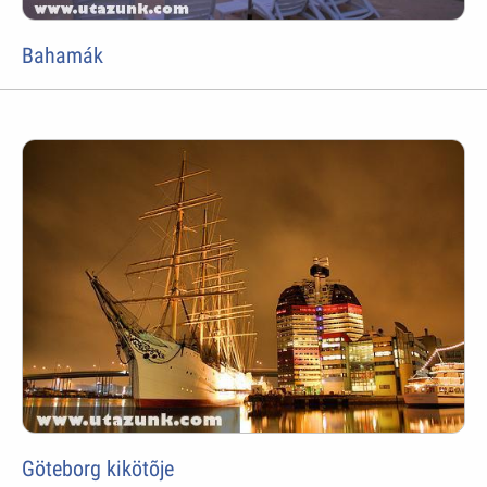
Bahamák
Göteborg kikötõje