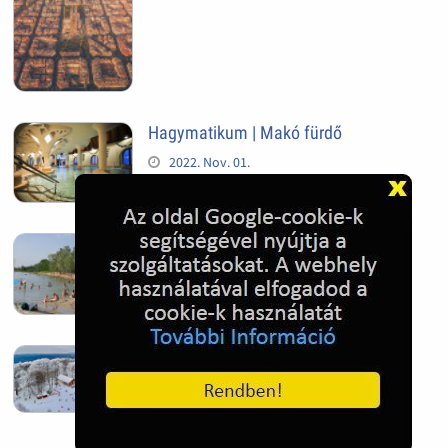
Hagymatikum | Makó fürdő
2022. Nov. 01.
Sándorfalva, Nádastó
2022. Nov. 01.
Hóban gyakran gazdag télen a
Kékestető
2022. Nov. 01.