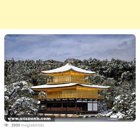
3909
megtekintés