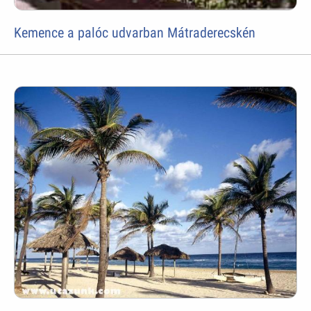
Kemence a palóc udvarban Mátraderecskén