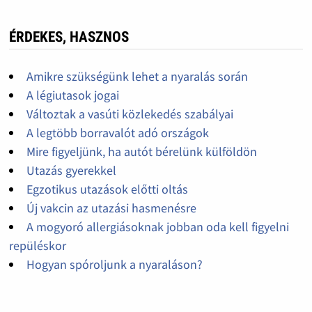
ÉRDEKES, HASZNOS
Amikre szükségünk lehet a nyaralás során
A légiutasok jogai
Változtak a vasúti közlekedés szabályai
A legtöbb borravalót adó országok
Mire figyeljünk, ha autót bérelünk külföldön
Utazás gyerekkel
Egzotikus utazások előtti oltás
Új vakcin az utazási hasmenésre
A mogyoró allergiásoknak jobban oda kell figyelni
repüléskor
Hogyan spóroljunk a nyaraláson?