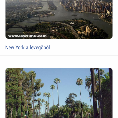
New York a levegõbõl