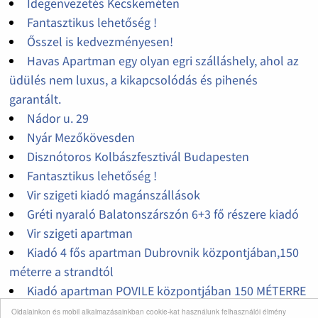
Idegenvezetés Kecskeméten
Fantasztikus lehetőség !
Ősszel is kedvezményesen!
Havas Apartman egy olyan egri szálláshely, ahol az
üdülés nem luxus, a kikapcsolódás és pihenés
garantált.
Nádor u. 29
Nyár Mezőkövesden
Disznótoros Kolbászfesztivál Budapesten
Fantasztikus lehetőség !
Vir szigeti kiadó magánszállások
Gréti nyaraló Balatonszárszón 6+3 fő részere kiadó
Vir szigeti apartman
Kiadó 4 fős apartman Dubrovnik központjában,150
méterre a strandtól
Kiadó apartman POVILE központjában 150 MÉTERRE
A STRANDTÓL
Oldalainkon és mobil alkalmazásainkban cookie-kat használunk felhasználói élmény