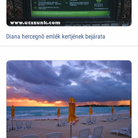
Diana hercegnõ emlék kertjének bejárata